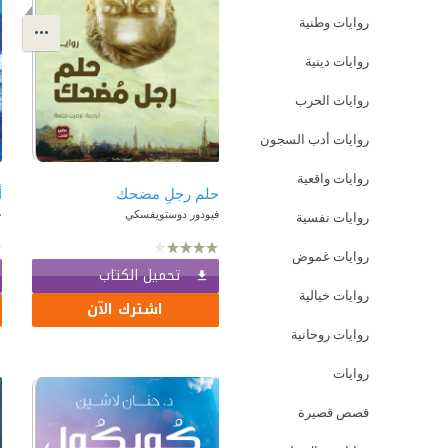
روايات وطنية
روايات دينية
روايات الحرب
روايات أدب السجون
روايات واقعية
حلم رجلٍ مضحك
أ
فيودور دوستويفسكي
ح
روايات نفسية
روايات غموض
تحميل الكتاب
روايات خيالية
اشترك الآن
روايات روحانية
روايات
قصص قصيرة