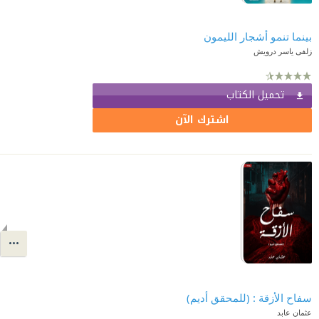
بينما تنمو أشجار الليمون
زلفى ياسر درويش
تحميل الكتاب
اشترك الآن
سفاح الأزقة : (للمحقق أديم)
عثمان عابد