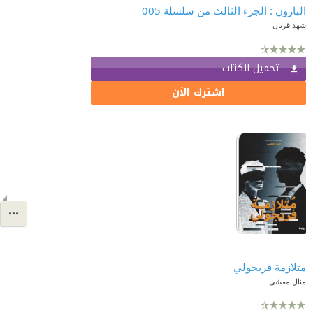
البارون : الجزء الثالث من سلسلة 005
شهد قربان
تحميل الكتاب
اشترك الآن
متلازمة فريجولي
منال معشي