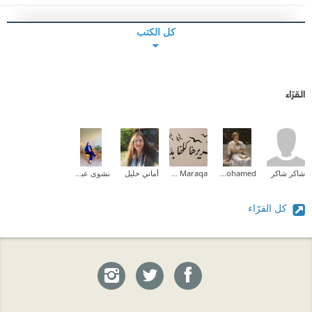
كل الكتب
القرّاء
شاكر شاكر
Aliaa Mohamed
Zeina M.I Maraqa
أماني خليل
نشوى عبدالمقصود
كل القرّاء