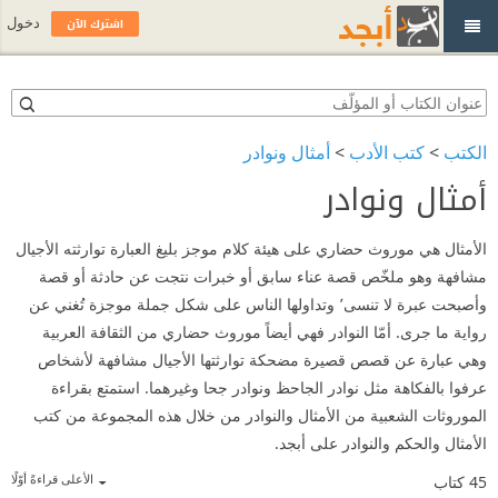
اشترك الآن
دخول
الكتب
>
كتب الأدب
>
أمثال ونوادر
أمثال ونوادر
الأمثال هي موروث حضاري على هيئة كلام موجز بليغ العبارة توارثته الأجيال
مشافهة وهو ملخّص قصة عناء سابق أو خبرات نتجت عن حادثة أو قصة
وأصبحت عبرة لا تنسى٬ وتداولها الناس على شكل جملة موجزة تُغني عن
رواية ما جرى. أمّا النوادر فهي أيضاً موروث حضاري من الثقافة العربية
وهي عبارة عن قصص قصيرة مضحكة توارثتها الأجيال مشافهة لأشخاص
عرفوا بالفكاهة مثل نوادر الجاحظ ونوادر جحا وغيرهما. استمتع بقراءة
الموروثات الشعبية من الأمثال والنوادر من خلال هذه المجموعة من كتب
الأمثال والحكم والنوادر على أبجد.
الأعلى قراءةً أوّلًا
45
كتاب