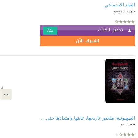
العقد الاجتماعي
جان جاك روسو
تحميل الكتاب
مجّانًا
اشترك الآن
الصهيونية؛ ملخص تاريخها، غايتها وامتدادها حتى سنة 1905م
نجيب نصار