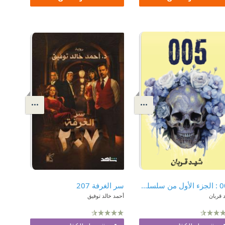
005 : الجزء الأول من سلسلة 005
سر الغرفة 207
 قربان
أحمد خالد توفيق