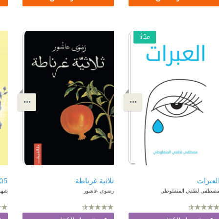
مجّانًا
لعبرات
ثلاثية غرناطة
صطفى لطفي المنفلوطي
رضوى عاشور
شهد