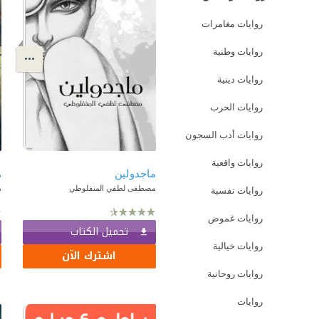
روايات مغامرات
روايات وطنية
روايات دينية
روايات الحرب
روايات أدب السجون
روايات واقعية
ماجدولين
ه
مصطفى لطفي المنفلوطي
م
روايات نفسية
روايات غموض
تحميل الكتاب
روايات خيالية
اشترك الآن
روايات روحانية
روايات