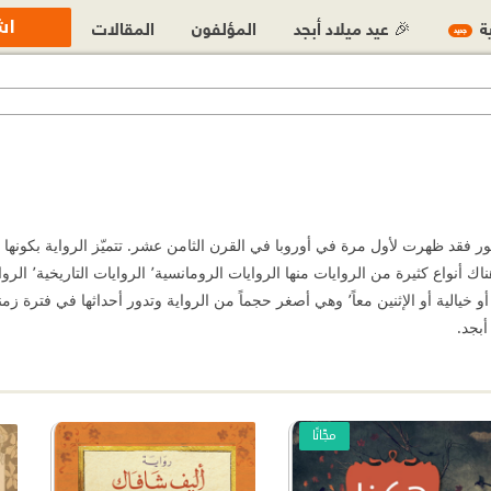
اش
ية
🎉 عيد ميلاد أبجد
المؤلفون
المقالات
جديد
قد ظهرت لأول مرة في أوروبا في القرن الثامن عشر. تتميّز الرواية بكونها
أبجد.
مجّانًا