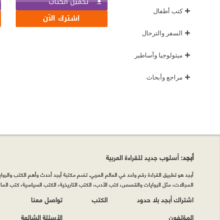
تحميل الكتاب
+
كتب أطفال
اشترك الآن
+
السفر والترحال
+
ميثولوجيا وأساطير
+
مراجع وأبحاث
أبجد
: أسلوب جديد للقراءة العربية
أبجد هو تطبيق القراءة رقم واحد في العالم العربي. تضم مكتبة أبجد أحدث وأهم الكتب والروايات
المجالات، مثل الروايات والقصص، كتب الأدب، الكتب التاريخية، الكتب السياسية، كتب المال 
اشتراك أبجد بلا حدود
الكتب
تواصل معنا
المؤلفون
الأسئلة الشائعة