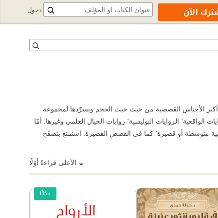
ترك الآن
دخول
 أكبر الأجناس القصصية من حيث حيث الحجم وبسرّدها لمجموعة
كبيرة من الأحداث بأسلوب مشوّق يجعل القارئ يغوص في أعماقها. هناك أنواع كثيرة من الروايات منها الروايات الرومانسية٬ الروايات التاريخية٬ الروايات الواقعية٬ الروايات البوليسية٬ روايات الخيال العلمي وغيرها. أمّا
القصص فهي فن أدبي قديم جداً٬ وهي عبارة عن سرد لأحداث واقعية أو خيالية أو الإثنين معاً٬ وهي أصغر حجماً من الرواية وتدور أحداثها في فترة زمنية متوسطة أو قصيرة٬ كما في القصص القصيرة. استمتع بتصفّح
الأعلى قراءةً أوّلًا
مجّانًا