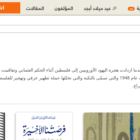
اش
ية
🎉 عيد ميلاد أبجد
المؤلفون
المقالات
جديد
ما ازدادت هجرة اليهود الأوروبيين إلى فلسطين أثناء الحكم العثماني وتفاقمت ا
البريطاني بعد إعلان وعد بلفور عام 1917. بلغ الصراع ذروته في حرب عام 1948 والتي تسمّى بالنكبة والتي 