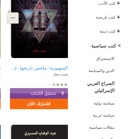
+
كتب الأدب
+
كتب تاريخية
+
كتب دينية
>
كتب سياسية
الاستشراق
الصهيونية؛ ملخص تاريخها، غايتها وامتدادها حتى سنة 1905م
ر
الدين والسياسة
نجيب نصار
م
الصراع العربي
الإسرائيلي
تحميل الكتاب
اشترك الآن
سياسة دولية
سياسة عربية
مقالات سياسية