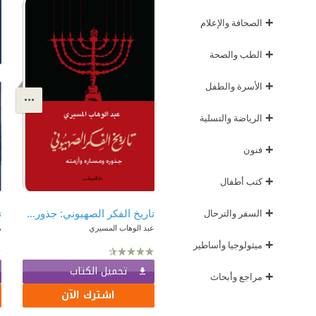
+
الصحافة والإعلام
+
الطب والصحة
+
الأسرة والطفل
+
الرياضة والتسلية
+
فنون
+
كتب أطفال
+
تاريخ الفكر الصهيوني: جذوره ومساره وأزمته
ت
السفر والترحال
عبد الوهاب المسيري
م
+
ميثولوجيا وأساطير
تحميل الكتاب
+
مراجع وأبحاث
اشترك الآن