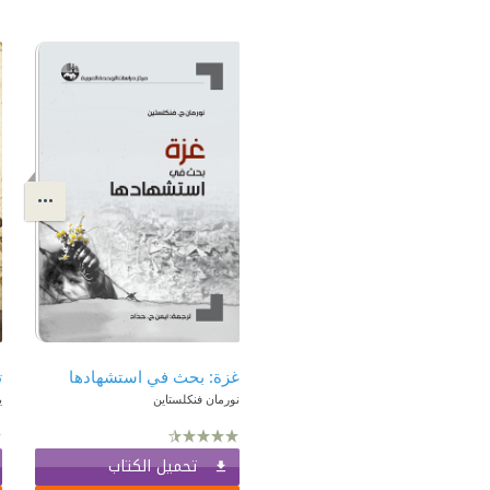
غزة: بحث في استشهادها
نورمان فنكلستاين
ي
تحميل الكتاب