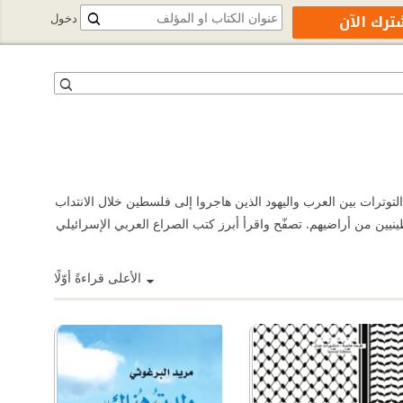
ترك الآن
دخول
لتوترات بين العرب واليهود الذين هاجروا إلى فلسطين خلال الانتداب
تخللها حملة تطهير عرقي وتهجير للفلسطينيين من أراضيهم. تصفّح واقرأ أبرز كتب الصراع العربي الإسرائيلي
الأعلى قراءةً أوّلًا