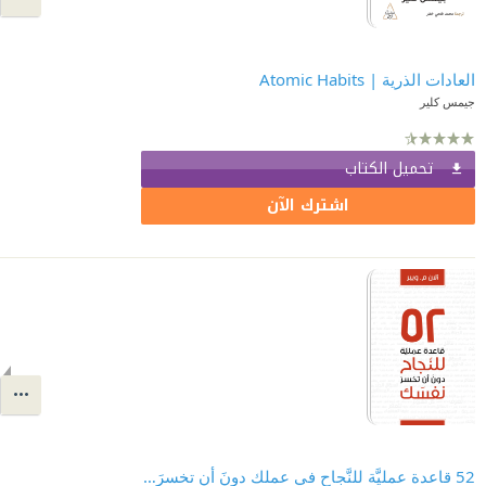
العادات الذرية | Atomic Habits
جيمس كلير
تحميل الكتاب
اشترك الآن
52 قاعدة عمليَّة للنَّجاح في عملك دونَ أن تخسرَ نفسَك | Rules of Thumb