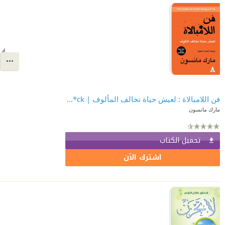
فن اللامبالاة : لعيش حياة تخالف المألوف | The Subtle Art of Not Giving a F*ck
مارك مانسون
تحميل الكتاب
اشترك الآن