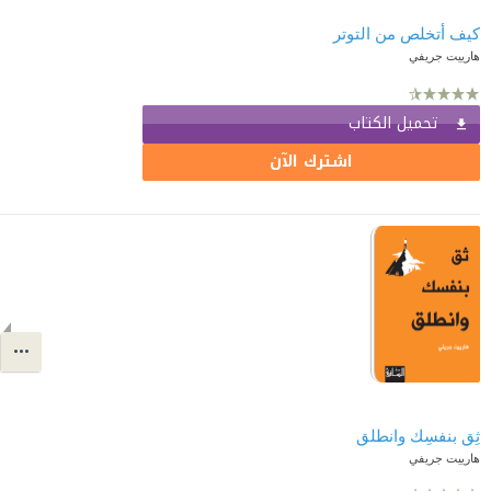
كيف أتخلص من التوتر
هارييت جريفي
تحميل الكتاب
اشترك الآن
ثِق بنفسِك وانطلق
هارييت جريفي