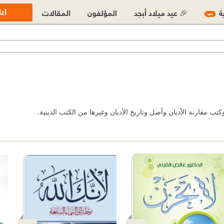
اش
ية
🎉 عيد ميلاد أبجد
المؤلفون
المقالات
جديد