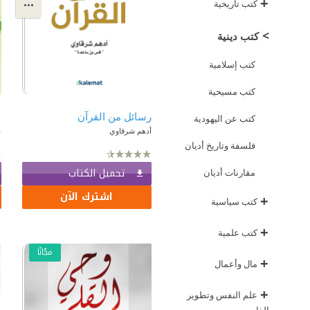
+
كتب تاريخية
>
كتب دينية
كتب إسلامية
كتب مسيحية
رسائل من القرآن
ل
كتب عن اليهودية
أدهم شرقاوي
ع
فلسفة وتاريخ أديان
تحميل الكتاب
مقارنات أديان
اشترك الآن
+
كتب سياسية
+
كتب علمية
مجّانًا
+
مال وأعمال
+
علم النفس وتطوير