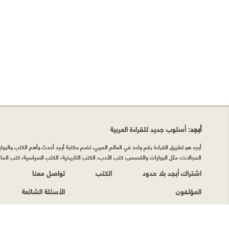
أبجد
: أسلوب جديد للقراءة العربية
أبجد هو تطبيق القراءة رقم واحد في العالم العربي. تضم مكتبة أبجد أحدث وأهم الكتب والروايات
المجالات، مثل الروايات والقصص، كتب الأدب، الكتب التاريخية، الكتب السياسية، كتب المال 
اشتراك أبجد بلا حدود
الكتب
تواصل معنا
المؤلفون
الأسئلة الشائعة
حقوق الطبع © أبجد 2026
|
سياسة الخصوصيّة
|
شروط وأحكام الاستخدام