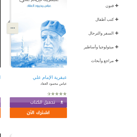
+
فنون
+
كتب أطفال
+
السفر والترحال
+
ميثولوجيا وأساطير
+
مراجع وأبحاث
عبقرية الإمام علي
عباس محمود العقاد
تحميل الكتاب
اشترك الآن