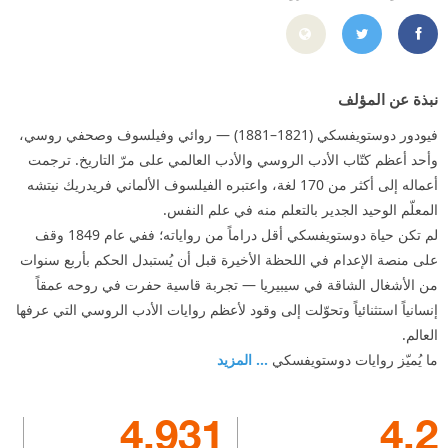
9%8A%D9%81%D8%B3%D9%83%D9%8A/100864843428617
https://twitter.com/dostoevsky_f
نبذة عن المؤلف
فيودور دوستويفسكي (1821–1881) — روائي وفيلسوف وصحفي روسي،
وأحد أعظم كتّاب الأدب الروسي والأدب العالمي على مرّ التاريخ. ترجمت
أعماله إلى أكثر من 170 لغة، واعتبره الفيلسوف الألماني فريدريك نيتشه
المعلّم الوحيد الجدير بالتعلم منه في علم النفس.
لم تكن حياة دوستويفسكي أقل دراماً من رواياته؛ ففي عام 1849 وقف
على منصة الإعدام في اللحظة الأخيرة قبل أن يُستبدل الحكم بأربع سنوات
من الأشغال الشاقة في سيبيريا — تجربة قاسية حفرت في روحه عمقاً
إنسانياً استثنائياً وتحوّلت إلى وقود لأعظم روايات الأدب الروسي التي عرفها
العالم.
ما يُميّز روايات دوستويفسكي
... المزيد
4,931
4.2