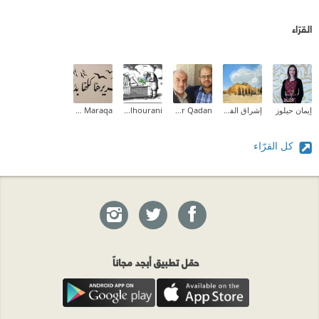
القرّاء
إيمان حيلوز
إشراق الفطافطة (Ishraq Abdelrahman)
Omar Qadan
Asem Alhourani
Zeina M.I Maraqa
كل القرّاء
حمّل تطبيق أبجد مجاناً