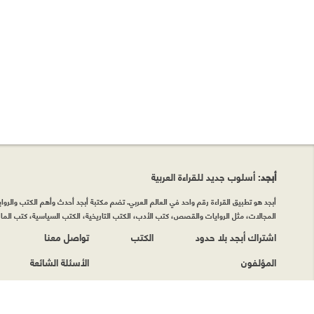
أبجد
: أسلوب جديد للقراءة العربية
أبجد هو تطبيق القراءة رقم واحد في العالم العربي. تضم مكتبة أبجد أحدث وأهم الكتب والروايات
المجالات، مثل الروايات والقصص، كتب الأدب، الكتب التاريخية، الكتب السياسية، كتب المال 
اشتراك أبجد بلا حدود
الكتب
تواصل معنا
المؤلفون
الأسئلة الشائعة
حقوق الطبع © أبجد 2026
|
سياسة الخصوصيّة
|
شروط وأحكام الاستخدام