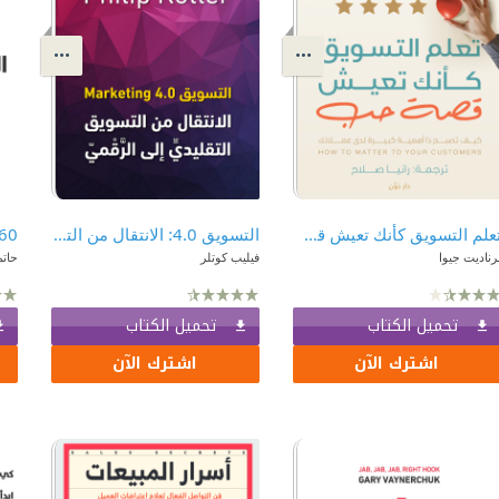
تعلم التسويق كأنك تعيش قصة حب | Marketing: A Love Story
التسويق 4.0: الانتقال من التسويق التقليدي الى الرقمي
رناديت جيوا
فيليب كوتلر
حاتم
تحميل الكتاب
تحميل الكتاب
اشترك الآن
اشترك الآن