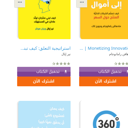
Monetizing Innovation | ‫تحويل الابتكار إلى أموال : كيف تصمم الشركات الذكية المنتج حول السعر‬
استراتيجية التعلق: كيف تبني منتجات تولِّد عادات في المستهلِك
افن رامانوجام
نير إيال
تحميل الكتاب
تحميل الكتاب
اشترك الآن
اشترك الآن