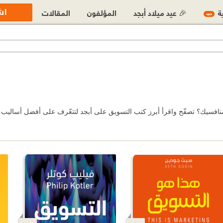
اش
ية
🎉 عيد ميلاد أبجد
المؤلفون
المقالات
جديد
منافسيك؟ تصفّح واقرأ أبرز كتب التسويق على أبجد لتتعّرف على أفضل أساليب 