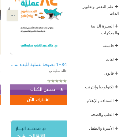
+
علم النفس وتطوير
الذات
+
السيرة الذاتية
والمذكرات
+
فلسفة
+
لغات
1+84 نصيحة عملية للبدء بمشروع ريادي ناجح: يحتوي على نصائح خاصة لتأسيس مشاريع في المملكة العربية السعودية
خالد سليماني
ب
+
قانون
+
تكنولوجيا وإنترنت
تحميل الكتاب
اشترك الآن
+
الصحافة والإعلام
+
الطب والصحة
+
الأسرة والطفل