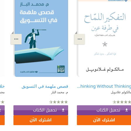
Blink: The Power of Thinking Without Thinking | التفكير اللماح في طرفة عين
قصص ملهمة في التسويق
خلا
الكولم غلادويل
م. محمد الباز
مجم
تحميل الكتاب
تحميل الكتاب
اشترك الآن
اشترك الآن