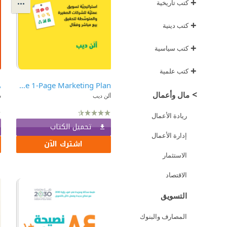
+
كتب تاريخية
+
كتب دينية
+
كتب سياسية
+
كتب علمية
The 1-Page Marketing Plan | خطة تسويق في صفحة واحدة : استراتيجية تسويق عملية للشركات الصغيرة والمتوسطة لتحقيق بيع مباشر وفعال
ه
>
مال وأعمال
ألن ديب
س
ريادة الأعمال
تحميل الكتاب
إدارة الأعمال
اشترك الآن
الاستثمار
الاقتصاد
التسويق
المصارف والبنوك