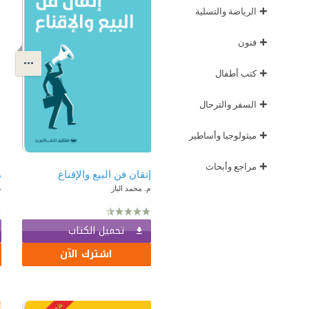
+
الرياضة والتسلية
+
فنون
+
كتب أطفال
+
السفر والترحال
+
ميثولوجيا وأساطير
+
مراجع وأبحاث
إتقان فن البيع والإقناع
م. محمد الباز
غ
تحميل الكتاب
اشترك الآن