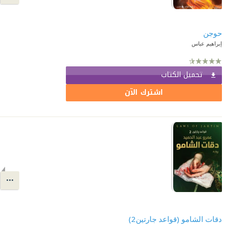
حوجن
إبراهيم عباس
تحميل الكتاب
اشترك الآن
دقات الشامو (قواعد جارتين2)