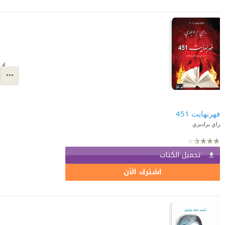
فهرنهايت 451
راي برادبري
تحميل الكتاب
اشترك الآن