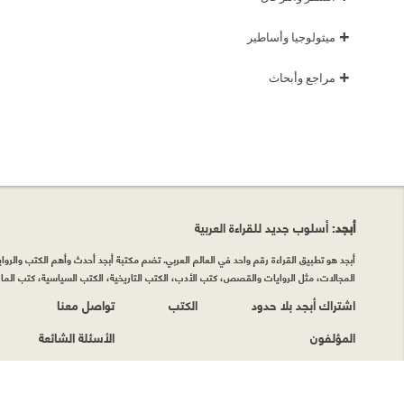
+
ميثولوجيا وأساطير
+
مراجع وأبحاث
أبجد
: أسلوب جديد للقراءة العربية
أبجد هو تطبيق القراءة رقم واحد في العالم العربي. تضم مكتبة أبجد أحدث وأهم الكتب والروايات
المجالات، مثل الروايات والقصص، كتب الأدب، الكتب التاريخية، الكتب السياسية، كتب المال 
اشتراك أبجد بلا حدود
الكتب
تواصل معنا
المؤلفون
الأسئلة الشائعة
حقوق الطبع © أبجد 2026
|
سياسة الخصوصيّة
|
شروط وأحكام الاستخدام