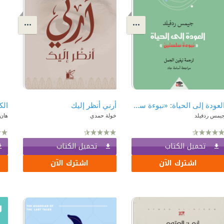
العودة إلى الحياة: «نبوءة سلستين»
أرني أنظر إليك
الك
يمس ردفيلد
خولة حمدي
هان 
تحميل الكتاب
تحميل الكتاب
اشترك الآن
اشترك الآن