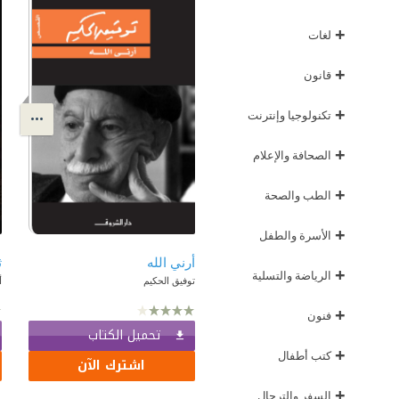
+
لغات
+
قانون
+
تكنولوجيا وإنترنت
+
الصحافة والإعلام
+
الطب والصحة
+
الأسرة والطفل
أرني الله
ث
+
الرياضة والتسلية
توفيق الحكيم
أ
+
فنون
تحميل الكتاب
+
كتب أطفال
اشترك الآن
+
السفر والترحال