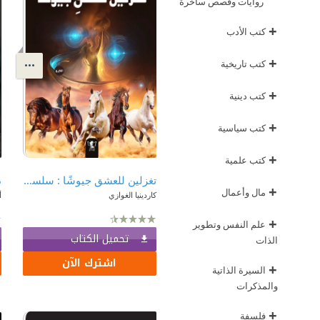
روايات وقصص ساخرة
+
كتب الأدب
+
كتب تاريخية
+
كتب دينية
+
كتب سياسية
+
كتب علمية
تغزلين للعشق جيوشًا : سلسلة قلوب تحكي 8
ذ
+
مال وأعمال
كاردينيا الغوازي
أ
+
علم النفس وتطوير
تحميل الكتاب
الذات
اشترك الآن
+
السيرة الذاتية
والمذكرات
+
فلسفة