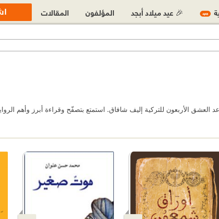
اش
ية
🎉 عيد ميلاد أبجد
المؤلفون
المقالات
جديد
 العشق الأربعون للتركية إليف شافاق. استمتع بتصفّح وقراءة أبرز وأهم الرواي