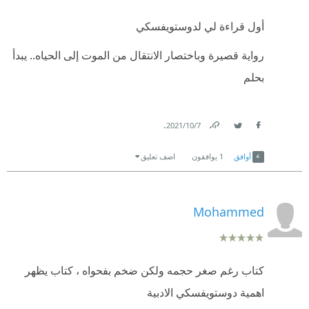
أول قراءة لي لدوستويفسكي
رواية قصيرة وباختصار الانتقال من الموت إلى الحياه.. يبدأ
بحلم
.
7‏/10‏/2021
Link
Twitter
Facebook
أوافق
1
يوافقون
اضف تعليق
Mohammed
كتاب رغم صغر حجمه ولكن ضخم بفحواه ، كتاب يظهر
اهمية دوستويفسكي الادبية