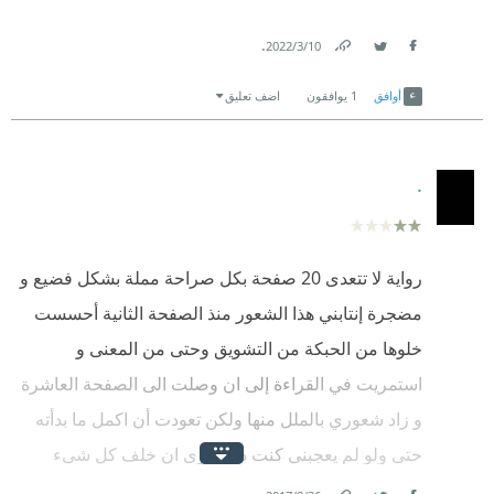
سيُحاول ويحاول ويحاول.
.
10‏/3‏/2022
Link
Twitter
Facebook
أوافق
1
يوافقون
اضف تعليق
.
رواية لا تتعدى 20 صفحة بكل صراحة مملة بشكل فضيع و
مضجرة إنتابني هذا الشعور منذ الصفحة الثانية أحسست
خلوها من الحبكة من التشويق وحتى من المعنى و
استمريت في القراءة إلى ان وصلت الى الصفحة العاشرة
و زاد شعوري بالملل منها ولكن تعودت أن اكمل ما بدأته
حتى ولو لم يعجبني كنت دوما ارى ان خلف كل شيء
هناك شيء مفيد او فكرة او عبرة تكتشف بين السطور