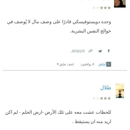
وحده دويستوفيسكي قادرًا على وصف مال لا يُوصف في
خوالج النفس البشرية.
.
9‏/2‏/2016
Link
Twitter
Facebook
أوافق
4
يوافقون
اضف تعليق
طلال
للحظات عشت معه على تلك الأرض -ارض الحلم - لم اكن
اريد منه ان يستيقظ .