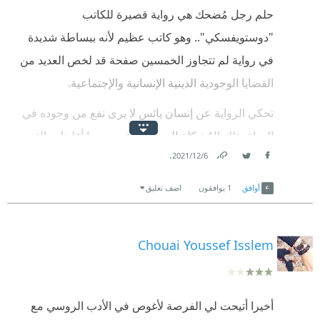
حلم رجل مُضحك هي رواية قصيرة للكاتب
"دوستويفسكي".. وهو كاتب عظيم لأنه ببساطة شديدة
في رواية لم تتجاوز الخمسين صفحة قد لخص العديد من
القضايا الوجودية الدينية الإنسانية والإجتماعية.
تحكي الرواية عن إنسان يائس لا يرى نفع من وجوده في
الحياة.. تلك المُشكلة الوجودية التي مر بها أغلبنا.. والتي
.
6‏/12‏/2021
محورها سؤال ثُم ماذا بعد؟
Link
Twitter
Facebook
نجاح في حياتك؟ وماذا بعد؟
أوافق
1
يوافقون
اضف تعليق
نجاح في عملك؟ تزوجت؟ أصبح لك أولاد؟ أحفاد؟ ثم ماذا
بعد؟
Chouai Youssef Isslem
هل سأظل هكذا ترس في تلك الماكينة الكبيرة المُسماة
بالحياة؟ ما الهدف من كُل هذا التعب والشقاء في الحياة؟
أخيرا أتيحت لي الفرصة لأغوص في الأدب الروسي مع