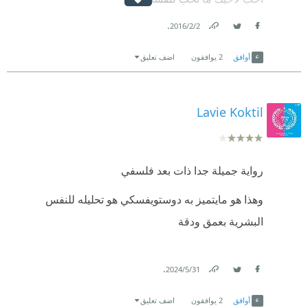
.
2‏/2‏/2016
Link
Twitter
Facebook
أوافق
2
يوافقون
اضف تعليق
Lavie Koktil
رواية جميلة جدا ذات بعد فلسفي
وهذا هو مايتميز به دوستويفسكي هو تحليله للنفس
البشرية بعمق ودقة
.
31‏/5‏/2024
Link
Twitter
Facebook
أوافق
2
يوافقون
اضف تعليق