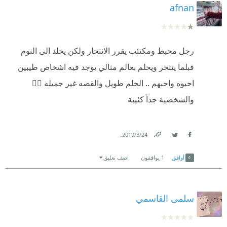
afnan
رجل محبط ومكتئب يقرر الانتحار ولكن يخلد الى النوم
قبلما ينتحر ويحلم بعالم مثالي يوجد فيه اشخاص طيبين
احبوه واحبهم .. الحلم طويل والقصه غير جميله 👎🏿
والشخصية جداً كئيبة
.
24‏/3‏/2019
Link
Twitter
Facebook
أوافق
1
يوافقون
اضف تعليق
سلمى القاسمي