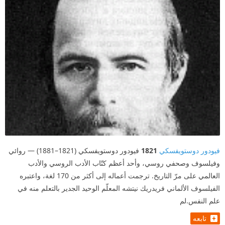
فيودور دوستويفسكي
1821
فيودور دوستويفسكي (1821–1881) — روائي
وفيلسوف وصحفي روسي، وأحد أعظم كتّاب الأدب الروسي والأدب
العالمي على مرّ التاريخ. ترجمت أعماله إلى أكثر من 170 لغة، واعتبره
الفيلسوف الألماني فريدريك نيتشه المعلّم الوحيد الجدير بالتعلم منه في
علم النفس.لم
تابعه