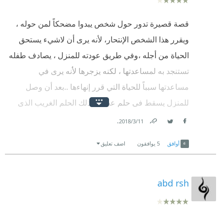
قصة قصيرة تدور حول شخص يبدوا مضحكاً لمن حوله ،
ويقرر هذا الشخص الإنتحار، لأنه يرى أن لاشيء يستحق
الحياة من أجله ،وفي طريق عودته للمنزل ، يصادف طفله
تستنجد به لمساعدتها ، لكنه يزجرها لأنه يرى في
مساعدتها سبباً للحياة التي قرر إنهاءها ..بعد أن وصل
للمنزل يسقط في حلم عجيب، ذلك الحلم الغريب الذي
داهمة ، عن أرض سعيدة وبشر يعيشون بسلام بلا رغبات
.
11‏/3‏/2018
Facebook
Twitter
Link
أوخطايا، يغنون ويتحدثون إلى الأشجار بلغة خاصة ويألفون
أوافق
5
يوافقون
اضف تعليق
إلى الحيوانات ويعيشون معاً ..فمالذي سيحدث ؟!٠
بالرغم من بساطة القصة ،ووضوح فكرتها إلا أنها تبدو
abd rsh
عميقة ، هي تلخيص لقصة الحياة البشرية من وجهه نظر
الكاتب٠