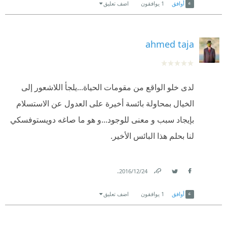
قرارة نفسه يريد الإنتحار وموقف بطولي كهذا لن يعنيه
أوافق
1
يوافقون
اضف تعليق
السماوية وغير السماوية الكل يتفق أن الكذب رذيلة و
طالما انه سيضع في تلك الليلة حداً لحياته .
صفة سيئة ولكننا نتساهل مع الكذب بحجة احيانا الخوف أو
ahmed taja
المزاح أو التستر أو ..... أكثر من تساهلنا مع صفات ذميمة
أخرى
الكذب حقا يؤدي إلى عدة آفات اخرى منها شهادة الزور ،
لدى خلو الواقع من مقومات الحياة...يلجأ اللاشعور إلى
أكل الحرام ، الخداع ، الظلم .....
الخيال بمحاولة بائسة أخيرة على العدول عن الاستسلام
بإيجاد سبب و معنى للوجود...و هو ما صاغه دويستوفسكي
لنا بحلم هذا البائس اﻷخير.
.
24‏/12‏/2016
Link
Twitter
Facebook
أوافق
1
يوافقون
اضف تعليق