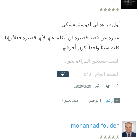
أول قراءة لي لدوستويفسكي..
عبارة عن قصة قصيرة لن أتكلم عنها لأنها قصيرة فعلاً وإذا
قلت شيئاً واحداً أكون أحرقتها.
القصة تستحق القراءة بحق.
التقييم العام : ٥/٥
.
20‏/3‏/2020
Link
Twitter
Facebook
أوافق
1
يوافقون
اضف تعليق
mohannad foudeh