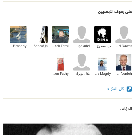
على رفوف الأبجديين
Mohamad Dawas
دينا ممدوح
khadiga adel
Tarek Fathi
Sharaf Ja
Eman Elmahdy
mohannad foudeh
Ramez Magdy
بلال نويران
Sheren Fathy
كل القرّاء
المؤلف