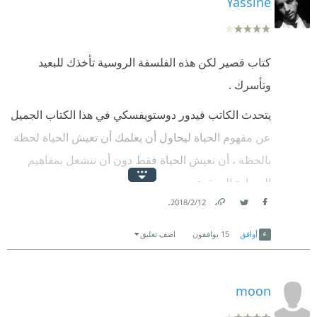
Yassine
كتاب قصير لكن هذه الفلسفة الروسية تأخذك للبعيد
وتأسرك .
يتحدث الكاتب فيدور دوستويفسكي في هذا الكتاب الجميل
عن مفهوم الحياة ليحاول أن يعلمك أن تعيش الحياة لحظة
بالحظة ، أن تعيش الحياة فقط دون أن تنشغل بمفاهيم
السعادة المعقدة .
.
12‏/2‏/2018
Link
Twitter
Facebook
أوافق
15
يوافقون
اضف تعليق
moon