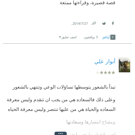
قصة قصيرة، وقراءتها ممتعة
.
27‏/7‏/2014
Link
Twitter
Facebook
أوافق
3
يوافقون
اضف تعليق
أنوار علي
تبدأ بالشعور يتوسطها تساؤلات الوعي وتنتهي بالشعور
وعلى ذلك فالسعاده هي من يجب ان تتقدم وليس معرفة
السعاده والحياة هي من عليها تنتصر وليس معرفة الحياه
ومفتاح انتصارها وسعادتها
احب لاخيك ما تحب لنفسك