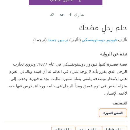
اشتر
شارك
Link
Twitter
Facebook
حلم رجلٍ مضحك
تأليف
فيودور دوستويفسكي
(تأليف)
نرمين جمعة
(ترجمة)
نبذة عن الرواية
قصة قصيرة كتبها فيودور دوستويفسكي في عام 1877. ويروي تجارب
الرجل الذي يقرر بأنه لا يوجد شيء في العالم له أي قيمة وبالتالي العزم
على الانتحار وبصدفة يلتقي بفتاة صغيرة طلبت نجدته فنهرها وذهب إلى
منزله ليغض في نوم عميق ويبدأ الرجل في حلمه ورحلة يغرس فيها حبه
لأخيه الإنسان.
التصنيف
قصص قصيرة
روايات فانتازيا
روايات فلسفية
روايات خيالية