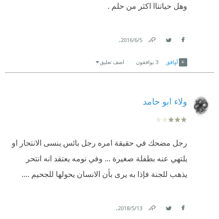
وهل حياتناا اكثر من حلم .
.
5‏/6‏/2016
Link
Twitter
Facebook
أوافق
3
يوافقون
اضف تعليق
ولاء ابو حامد
رجل مضحك في حقيقة امره رجل بائس ينسى الانتحار او
يلتهي عنه بطفلة صغيرة ... وفي نومه يعتقد انه انتحر
يذهب للجنة فإذا به يرى بأن الانسان يحولها للجحيم ....
.
13‏/5‏/2018