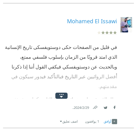
Mohamed El Issawi
في قليل من الصفحات حكى دوستويفسكى تاريخ الإنسانية
الذي امتد قرونًا من الزمان بإسلوب فلسفي ممتع،
وبالحديث عن دوستويفسكي فيكفي القول أننا إذا ذكرنا
أفضل الروائيين عبر التاريخ فبالتأكيد فيدور سيكون في
مقدمتهم.
بطل القصة رجل مضحك بالنسبة للناس كما وصف نفسه
.
29‏/2‏/2024
لكنه لم يكن مهتمًا ولم يكن حزينًا ثم تصيبه حالة من
Link
Twitter
Facebook
اللامبالاة ليقول "أنا لست معنيًّا بفعل هذا الشيء" وفي
أوافق
1
يوافقون
اضف تعليق
إحدي الليالي الممطرة بينما كان عائدا للبيت استنجدت به