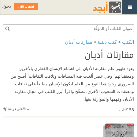
اشترك الآن
دخول
الكتب
>
كتب دينية
>
مقارنات أديان
مقارنات أديان
يعود ظهور علم مقارنة الأديان إلى اهتمام الإنسان الفطري بالآخرين
ومعتقداتهم٬ وفي عصر ألغيت فيه المسافات وتلاقت الثقافات٬ أصبح من
الضروري وجود هذا النوع من العلم ليكون الإنسان مطلعاً على ثقافات
ومعتقدات الشعوب الأخرى. تصفّح واقرأ أبرز الكتب في مجال مقارنة
الأديان وفهمها والموازنة بينها.
الأعلى قراءةً أوّلًا
58
كتاب