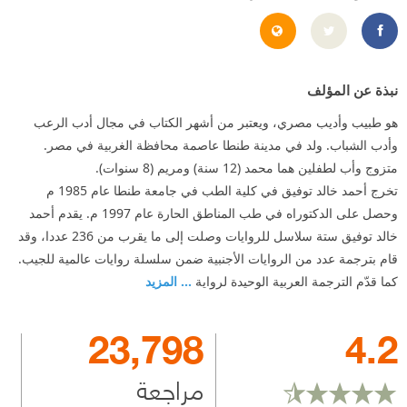
https://www.facebook.com/Dr.AhmedKhaledTawfik
http://aktowfik.blogspot.com/
نبذة عن المؤلف
هو طبيب وأديب مصري، ويعتبر من أشهر الكتاب في مجال أدب الرعب
وأدب الشباب. ولد في مدينة طنطا عاصمة محافظة الغربية في مصر.
متزوج وأب لطفلين هما محمد (12 سنة) ومريم (8 سنوات).
تخرج أحمد خالد توفيق في كلية الطب في جامعة طنطا عام 1985 م
وحصل على الدكتوراه في طب المناطق الحارة عام 1997 م. يقدم أحمد
خالد توفيق ستة سلاسل للروايات وصلت إلى ما يقرب من 236 عددا، وقد
قام بترجمة عدد من الروايات الأجنبية ضمن سلسلة روايات عالمية للجيب.
كما قدّم الترجمة العربية الوحيدة لرواية
... المزيد
23,798
4.2
مراجعة