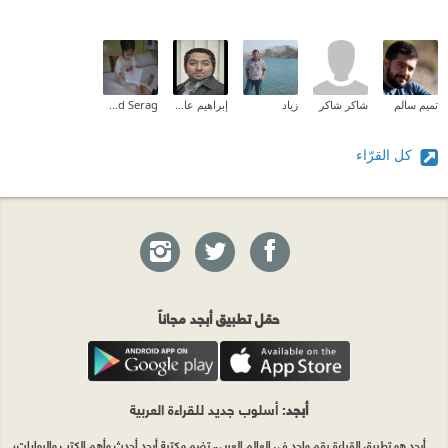
تميم سالم
شاكر شاكر
زياد
إبراهيم عادل
Mahmoud Serag
كل القرّاء
حمّل تطبيق أبجد مجاناً
أبجد
: أسلوب جديد للقراءة العربية
أبجد هو تطبيق القراءة رقم واحد في العالم العربي. تضم مكتبة أبجد أحدث وأهم الكتب والروايات،