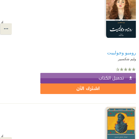
روميو وجولييت
وليم شكسبير
تحميل الكتاب
اشترك الآن