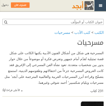
اشترك الآن
دخول
الكتب
>
كتب الأدب
>
مسرحيات
مسرحيات
المسرحية هي شكل من أشكال الفنون الأدبية يكتبها الكاتب على شكل
قصة تمثيلية تُقدّم أمام جمهور وتعرض فكرة أو موضوعاً من خلال حوار
يدور بين شخصيات متعددة. تعود نشأة الفن المسرحي إلى الإغريق فقد
كانت العروض المسرحية جزءاً من احتفالاتهم وطقوسهم الدينية. استمتع
بتصفّح وقراءة أبرز المسرحيات العربية والعالمية المترجمة على أبجد٬ مثل
مسرحيات ويليام شكسبير٬ أحمد شوقي وغيرهما.
الأعلى قراءةً أوّلًا
231
كتاب