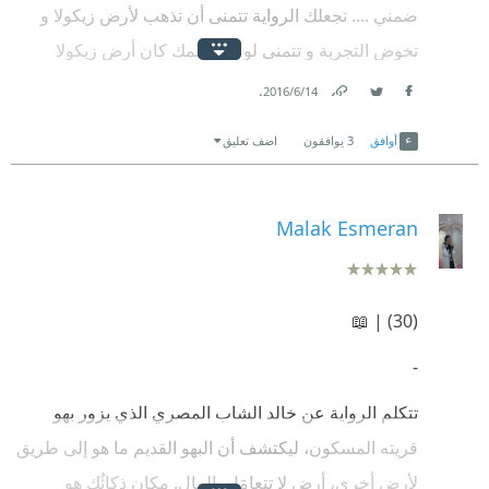
ضمني .... تجعلك الرواية تتمنى أن تذهب لأرض زيكولا و
تخوض التجربة و تتمنى لو أن عالمك كان أرض زيكولا
.
14‏/6‏/2016
Link
Twitter
Facebook
أوافق
3
يوافقون
اضف تعليق
Malak Esmeran
(30) | 📖
-
تتكلم الرواية عن خالد الشاب المصري الذي يزور بهو
قريته المسكون، ليكتشف أن البهو القديم ما هو إلى طريق
لأرضٍ أخرى، أرضٍ لا تتعامَل بالمال. مكانٍ ذكائُك هو