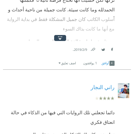
الحمدلله وما كانت سيئة. كانت جميلة من ناحية أحداث و
أسلوب الكاتب كان جميل المشكلة فقط في بداية الرواية
مع أنها ما كانت بذاك السوء
من ناحية سلبيات : الغة العامية الي بين السطور
.
9‏/2‏/2019
بعض المبالغة في الحوار في بداية الرواية 😕
Link
Twitter
Facebook
أوافق
1
يوافقون
اضف تعليق
---------------
----
الايجابيات :
راني النجار
أسلوب الكاتب
احداث الرواية
دائما تجعلني تلك الروايات التي فيها من الذكاء في حالة
الفكرة
انعتاق فكري
---------------
---