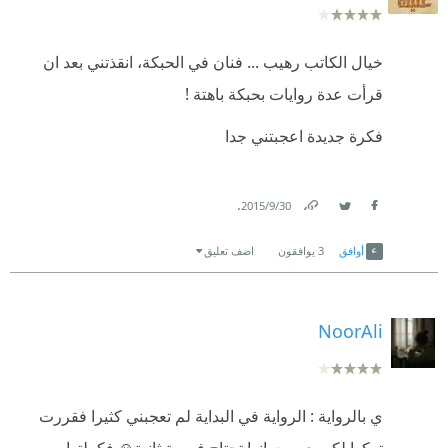
فكرة تحفة وجديدة
:)
خيال الكاتب رهيب ... فنان في الحبكة، انقذتني بعد ان
قرأت عدة روايات بحبكة باهتة !
فكرة جديدة اعجبتني جدا
.
30‏/9‏/2015
Link
Twitter
Facebook
أوافق
3
يوافقون
اضف تعليق
NoorAli
ي بالرواية : الرواية في البداية لم تعجبني كثيرا فقررت
تركها لكن حسيت انها تحتاج فرصة ثانية☺ فكملتها