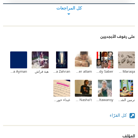
كل المراجعات
على رفوف الأبجديين
Zeina M.I Maraqa
Magdy Saber
tamer allam
Randa Zahran
هبة فراش
DeeNa Ayman
نرمين الشامى
Wafaa Eltawansy
Mariam Nasha't
غيداء خورشيد
كل القرّاء
المؤلف