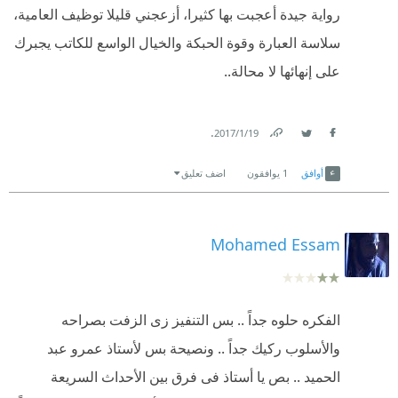
رواية جيدة أعجبت بها كثيرا، أزعجني قليلا توظيف العامية،
"مصطفى كان أول واحد فكر إنه ينزل السرداب من 50
سلاسة العبارة وقوة الحبكة والخيال الواسع للكاتب يجبرك
سنة ....... ومستني اليوم اللي يقرر فيه حد ينزله بعد ما
على إنهائها لا محالة..
أبوك وأمك مارجعوش .ثم تركهما كي يكملا حديثهما
بمفردهما "
.
19‏/1‏/2017
هل أتضح قصدي الآن؟ عند قراءتك لهذا الكلام تشعر،
Link
Twitter
Facebook
وكأن كلام الجد انقطع فجأة، وكنت أفضل لو أكمل كلامه
أوافق
1
يوافقون
اضف تعليق
قائلًا: "بعد ما أبوك وأمك مارجعوش، وهاسيبكم أنا عشان
تتكلموا براحتكم. ثم تركهما كي يكملا حديثهما بمفردهما".
Mohamed Essam
والقصد هنا أن تشعر ان السرد متصل ببعضه.
- وثاني نقطة في السرد أين انفعالات الاشخاص؟ فالتعبير
الفكره حلوه جداً .. بس التنفيز زى الزفت بصراحه
عن الانفعالات أشبه بالادب الموجه للنشأ؛ فترى مثلًا جملة
والأسلوب ركيك جداً .. ونصيحة بس لأستاذ عمرو عبد
تقول
الحميد .. بص يا أستاذ فى فرق بين الأحداث السريعة
"وهكذا استطاع خالد أن يحرك عقول عمال زيكولا، وأن