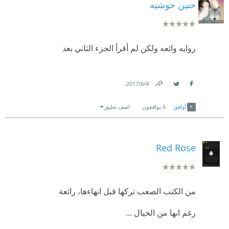
حنين حوشيه
روايه وائعه ولكن لم أقرأ الجزء الثاني بعد
.
4‏/6‏/2017
Link
Twitter
Facebook
أوافق
6
يوافقون
اضف تعليق
Red Rose
من الكتب الصعب تركها قبل انهاءها، رائعة
رغم انها من الخيال ...