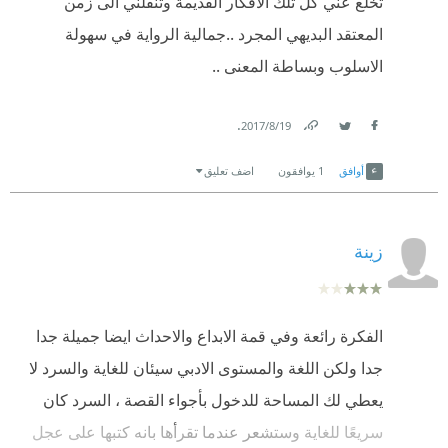
تخلع عني كل تلك الافكار القديمة وتنقلني الى زمن
تقيمي 4.6 من 5
المعتقد البديهي المجرد ..جمالية الرواية في سهولة
الاسلوب وبساطة المعنى ..
⭐|⭐⭐⭐⭐
.
19‏/8‏/2017
Link
Twitter
Facebook
أوافق
1
يوافقون
اضف تعليق
زينة
الفكرة رائعة وفي قمة الابداع والاحداث ايضا جميلة جدا
جدا ولكن اللغة والمستوى الادبي سيئان للغاية والسرد لا
يعطي لك المساحة للدخول بأجواء القصة ، السرد كان
سريعًا للغاية وستشعر عندما تقرأها بانه كتبها على عجل