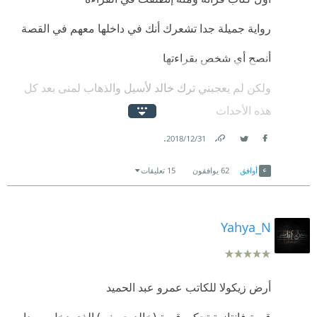
رواية جميلة جدا تشعرك أنك في داخلها معهم في القصة
أنصح أي شخص بقراءتها
ولكن لم يعجبني ترك خالد لأسيل والذهاب لمنى بعد كل
هذه الأحداث
.
31‏/12‏/2018
Link
Twitter
Facebook
أوافق
62
يوافقون
15 تعليقات
Yahya_N
أرض زيكولا للكاتب عمرو عبد الحميد
قصة فانتازية تحكي قصة (خالد حسني) الذي دخل سرداب