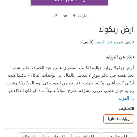
اشتر
شارك
Link
Twitter
Facebook
أرض زيكولا
تأليف
عمرو عبد الحميد
(تأليف)
نبذة عن الرواية
أرض زيكولا رواية خيالية للكاتب المصري عمرو عبد الحميد، بطلها شاب
يجد نفسه في عالم موازٍ لا يتعامل بالمال، بل بوحدات الذكاء - فكلما كنت
أذكى كنت أغنى، وكلما جهلت اقتربت من الموت في يوم الزيكولا الرهيب.
رواية خيال علمي عربي مشوّقة تطرح سؤالاً عميقاً: ماذا لو كان الذكاء هو
... المزيد
التصنيف
روايات فانتازيا
روايات خيال علمي
روايات اجتماعية
روايات فلسفية
روايات خيالية