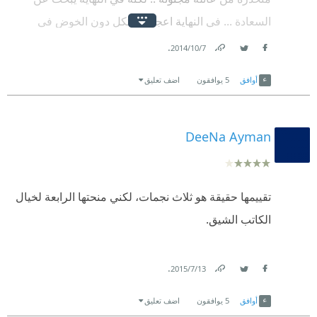
السعادة ... في النهاية اعجبتني ككل دون الخوض في
تفاصيل اللغة والاسلوب الادبي
.
7‏/10‏/2014
Link
Twitter
Facebook
أوافق
5
يوافقون
اضف تعليق
DeeNa Ayman
تقييمها حقيقة هو ثلاث نجمات، لكني منحتها الرابعة لخيال
الكاتب الشيق.
.
13‏/7‏/2015
Link
Twitter
Facebook
أوافق
5
يوافقون
اضف تعليق