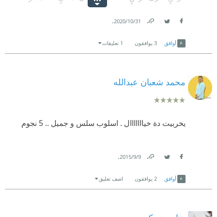
مُنقِذُك.
.
31‏/10‏/2020
-
Link
Twitter
Facebook
أوافق
3
يوافقون
1 تعليقات
الجُمعة، ٣٠ اكتوبر.
محمد شعبان عبدالله
يخربيت دة خيااااااال . اسلوب سلس و جميل .. 5 نجوم
.
9‏/9‏/2015
Link
Twitter
Facebook
أوافق
2
يوافقون
اضف تعليق