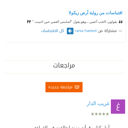
اقتباسات من رواية أرض زيكولا
يقولون :الحب أعمي ...وهو يقول "أصابنتي العمي حين احببت "
مشاركة من
كل الاقتباسات
rania hamed
مراجعات
مراجعة جديدة
غريب الدار
أول كتاب قرأته ومنه إنطلقت في القراءة