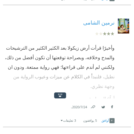
نرمين الشامى
وأخيرًا قرأت أرض زيكولا بعد الكثير الكثير من الترشيحات
والمدح وخلافه، وبصراحة توقعتها أن تكون أفضل من ذلك،
ولكنني لم أندم على قراءتها؛ فهي رواية ممتعة. ودون ان
نطيل، فلنبدأ في الكلام عن ميزات وعيوب الرواية من
وجهة نظري.
أولًا: الميزات:-
.
24‏/7‏/2020
1- الرواية ممتعة مشوقة بلا ذرة ملل
Link
Twitter
Facebook
أوافق
5
يوافقون
3 تعليقات
2- فكرة الرواية هي العنصر البارز فيها؛ حيث أرض زيكولا
العجيبة، والتعامل بوحدات الذكاء. وهي فكرة تدل على