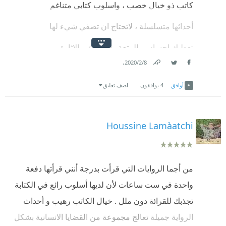
كاتب ذو خيال خصب ، واسلوب كتابي متناغم
أحداثها متسلسلة ، لاتحتاج ان تضفي شيء لها
تعطيك احساس بالمتعة والتشويق والإثارة
.
8‏/2‏/2020
اللي ما قرأها ، انصحك وبقوة انك تقرأها
Link
Twitter
Facebook
أوافق
4
يوافقون
اضف تعليق
Houssine Lamàatchi
من أجما الروايات التي قرأت بدرجة أنني قرأتها دفعة
واحدة في ست ساعات لأن لديها أسلوب رائع في الكتابة
تجذبك للقرائة دون ملل . خيال الكاتب رهيب و أحداث
الرواية جميلة تعالج مجموعة من القضايا الانسانية بشكل