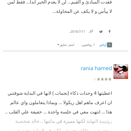
فقدت المبادئ و القيم... لن لا يعدم الخير أبدا... فقط لمن
اخرى وتحسب خائنة زيكولا ويتمكن خالد من الفرار بعد
لا ييأس و لا يكف عن المحاولة...
حفره نفقا رفقة اصدقائه تحت سور زيكولا ويعود الى مصر
بلده
.
11‏/7‏/2018
Link
Twitter
Facebook
فعلا رواية رائعة ومشوفة وخيالية 💕
أوافق
1
يوافقون
اضف تعليق
rania hamed
اعطيتها 4 وحدات ذكاء (نجمات ) لانها في البداية شوقتني
ان اعرف ماهم اهل زيكولا ... وبماذا يتعاملون واي عالم
هذا ... انتهت معي في جلسة واحدة ... خفيفة علي القلب ..
روتينية النهاية لكنها مميزة في بدايتها ...خالد شخصية
منحدرة من عائلة مجنونة .. لكنه في النهاية يبحث عن