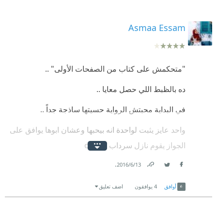
Asmaa Essam
"متحكمش على كتاب من الصفحات الأولى" ..
ده بالظبط اللي حصل معايا ..
في البداية محبتش الرواية حسيتها ساذجة جداً ..
واحد عايز يثبت لواحدة انه بيحبها وعشان ابوها يوافق على
الجواز يقوم نازل سرداب ؟!! o.O
.
المنطقي انه يشتغل على نفسه اكتر أو يشوف وظيفة
13‏/6‏/2016
Link
Twitter
Facebook
افضل مثلاً ..
أوافق
4
يوافقون
اضف تعليق
بس من ساعة ما وصل أرض زيكولا والفكرة اللي في
دماغي عن الرواية اتغيرت تماماً ..