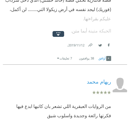
(فوريك) ليجد نفسه في أرض زيكولا التي........ لن أكمل،
عليكم بقراءتها.
الحبكة متينة أيما متن.
والقصة مشوقة أيما تشويق.
.
12‏/11‏/2019
Link
Twitter
Facebook
متشوق لقراءة الجزء الثاني لها (أماريتا).
أوافق
38
يوافقون
7 تعليقات
التقييم العام ٥ من ٥
ريهام محمد
من الروايات العبقرية اللي تشعر بان كاتبها ابدع فيها
فكرتها رائعة وجديدة واسلوب شيق