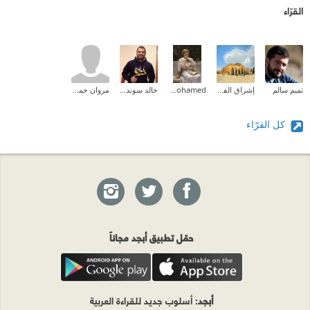
القرّاء
تميم سالم
إشراق الفطافطة (Ishraq Abdelrahman)
Aliaa Mohamed
خالد سوندة (Khalid Swindeh )
مروان خميس
كل القرّاء
حمّل تطبيق أبجد مجاناً
أبجد
: أسلوب جديد للقراءة العربية