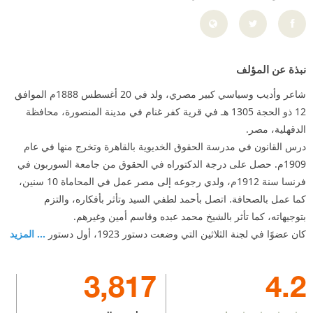
نبذة عن المؤلف
شاعر وأديب وسياسي كبير مصري، ولد في 20 أغسطس 1888م الموافق
12 ذو الحجة 1305 هـ في قرية كفر غنام في مدينة المنصورة، محافظة
الدقهلية، مصر.
درس القانون في مدرسة الحقوق الخديوية بالقاهرة وتخرج منها في عام
1909م. حصل على درجة الدكتوراه في الحقوق من جامعة السوربون في
فرنسا سنة 1912م، ولدي رجوعه إلى مصر عمل في المحاماة 10 سنين،
كما عمل بالصحافة. اتصل بأحمد لطفي السيد وتأثر بأفكاره، والتزم
بتوجيهاته، كما تأثر بالشيخ محمد عبده وقاسم أمين وغيرهم.
كان عضوًا في لجنة الثلاثين التي وضعت دستور 1923، أول دستور
... المزيد
3,817
4.2