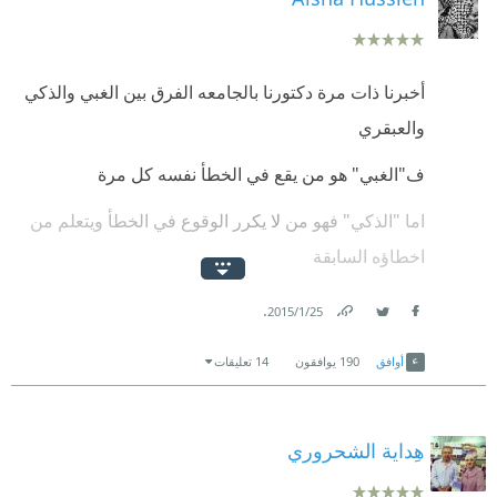
أخبرنا ذات مرة دكتورنا بالجامعه الفرق بين الغبي والذكي
والعبقري
ف"الغبي" هو من يقع في الخطأ نفسه كل مرة
اما "الذكي" فهو من ﻻ يكرر الوقوع في الخطأ ويتعلم من
اخطاؤه السابقة
و اما "العبقري" فهو من يتعلم من اخطاء الاخرين
.
25‏/1‏/2015
وتجاربهم حتي ﻻ يكررها مرة اخري
Link
Twitter
Facebook
أوافق
190
يوافقون
14 تعليقات
ﻻ اعلم لماذا ذكرت ذلك .. لكن ما اعلمه انى تعلمت الكثير
من ابطال الرواية وسأكون الشخص العبقري :D
هِداية الشحروري
~~~~~~~~~~~~~~~
~~~~~~~~~~~~~~