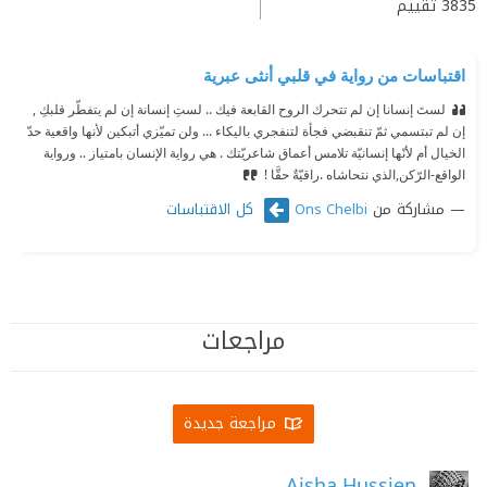
3835
تقييم
اقتباسات من رواية في قلبي أنثى عبرية
لستَ إنسانا إن لم تتحرك الروح القابعة فيك .. لستِ إنسانة إن لم يتفطّر قلبكِ ,
إن لم تبتسمي ثمّ تنقبضي فجأة لتنفجري باليكاء ... ولن تميّزي أتبكين لأنها واقعية حدّ
الخيال أم لأنّها إنسانيّة تلامس أعماق شاعريّتك . هي رواية الإنسان بامتياز .. ورواية
الواقع-الرّكن,الذي نتحاشاه .
راقيّةٌ حقَّا !
مشاركة من
كل الاقتباسات
Ons Chelbi
مراجعات
مراجعة جديدة
Aisha Hussien