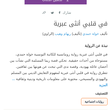
اشتر
شارك
Link
Twitter
Facebook
في قلبي أنثى عبرية
تأليف
خولة حمدي
(تأليف)
ريهام وهيب
(الراوي)
نبذة عن الرواية
في قلبي أنثى عبرية رواية رومانسية للكاتبة التونسية خولة حمدي،
مستوحاة من أحداث حقيقية. تحكي قصة ريما المسلمة التي نشأت بين
أحضان عائلة يهودية، وقصة ندى التي تبحث عن هويتها بين ثقافتين.
تتطرق رواية في قلبي أنثى عبرية لمفهوم التعايش الديني بين المسلم
واليهودي والمسيحي، محتوية على معلومات تاريخية ودينية وثقافية
...
المزيد
التصنيف
روايات اجتماعية