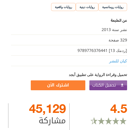
روايات رومانسية
روايات دينية
روايات واقعية
عن الطبعة
نشر سنة 2013
329 صفحة
[ردمك 13] 9789776376441
كيان للنشر
تحميل وقراءة الرواية على تطبيق أبجد
تحميل الكتاب
اشترك الآن
45,129
4.5
مشاركة