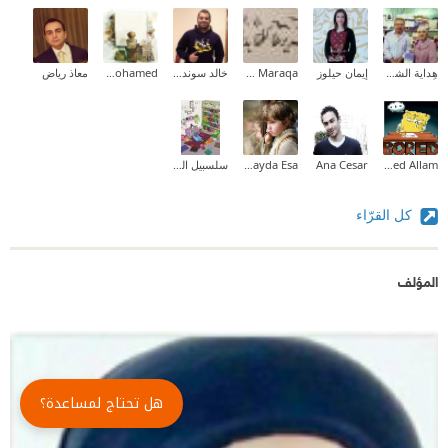
هِداية الشحروري
إيمان حيلوز
Zeina M.I Maraqa
خالد سوندة (Khalid Swindeh )
soad mohamed
معاذ رياض
Ahmed Allam
Ana Cesar
Obayda Esa
سلسبيل العيني
كل القرّاء
المؤلف
هل تحتاج لمساعدة؟