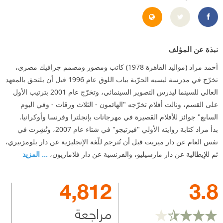
http://www.mouradstudio.com.eg/
https://www.facebook.com/mouradstudio
نبذة عن المؤلف
أحمد مراد (مواليد القاهرة 1978) كاتب ومصور ومصمم جرافيك مصري،
تخرّج في مدرسة ليسيه الحرّية بباب اللوق عام 1996 قبل أن يلتحق بالمعهد
العالي للسينما ليدرس التصوير السينمائي، وتخرّج عام 2001 بترتيب الأول
على القسم، ونالت أفلام تخرّجه "الهائمون - الثلاث ورقات - وفي اليوم
السابع" جوائز للأفلام القصيرة في مهرجانات بإنجلترا وفرنسا وأوكرانيا.
بدأ مراد كتابة روايته الأولي "فيرتيجو" في شتاء عام 2007، ونُشِرت في
نفس العام عن دار ميريت قبل أن تُترجم للّغة الإنجليزية عن دار بلومزبيري،
ثم للإيطالية عن دار مارسيليو، والفرنسية عن دار فلاماريون،
... المزيد
4,812
3.8
مراجعة