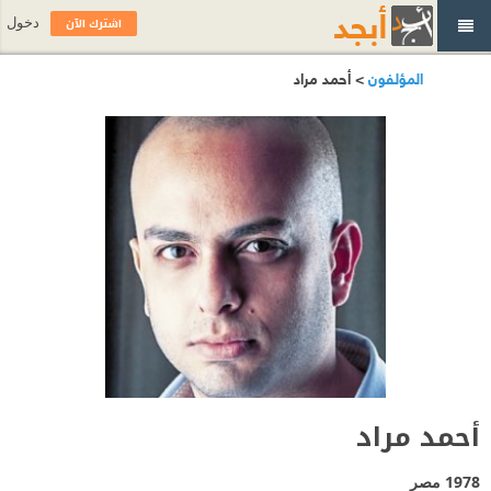
اشترك الآن
دخول
المؤلفون
> أحمد مراد
أحمد مراد
1978
مصر