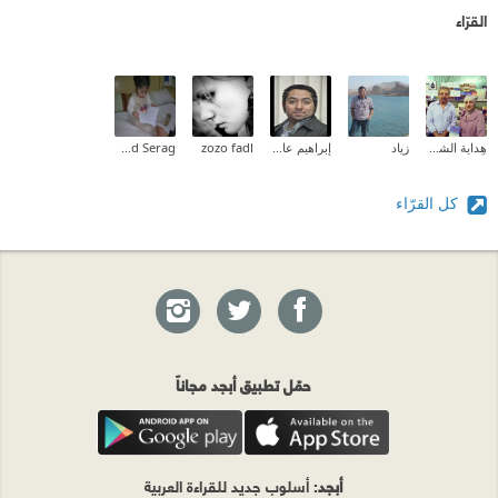
القرّاء
هِداية الشحروري
زياد
إبراهيم عادل
zozo fadl
Mahmoud Serag
كل القرّاء
حمّل تطبيق أبجد مجاناً
أبجد
: أسلوب جديد للقراءة العربية