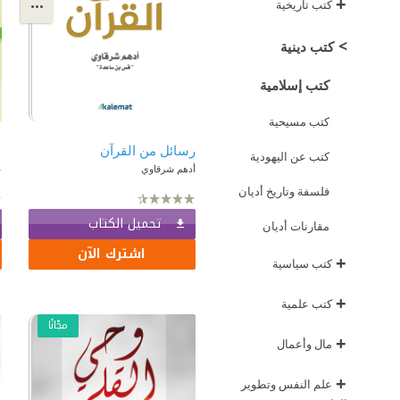
+
كتب تاريخية
>
كتب دينية
كتب إسلامية
كتب مسيحية
رسائل من القرآن
ل
كتب عن اليهودية
أدهم شرقاوي
ع
فلسفة وتاريخ أديان
تحميل الكتاب
مقارنات أديان
اشترك الآن
+
كتب سياسية
+
كتب علمية
مجّانًا
+
مال وأعمال
+
علم النفس وتطوير