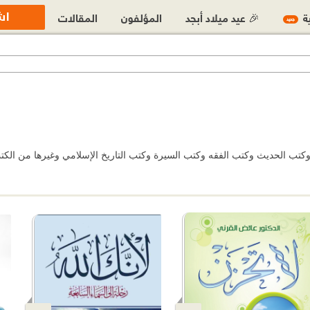
اش
ية
🎉 عيد ميلاد أبجد
المؤلفون
المقالات
جديد