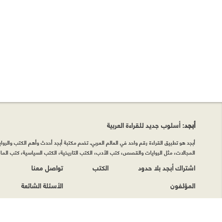
أبجد
: أسلوب جديد للقراءة العربية
أبجد هو تطبيق القراءة رقم واحد في العالم العربي. تضم مكتبة أبجد أحدث وأهم الكتب والروايات
المجالات، مثل الروايات والقصص، كتب الأدب، الكتب التاريخية، الكتب السياسية، كتب المال 
اشتراك أبجد بلا حدود
الكتب
تواصل معنا
المؤلفون
الأسئلة الشائعة
حقوق الطبع © أبجد 2026
|
سياسة الخصوصيّة
|
شروط وأحكام الاستخدام