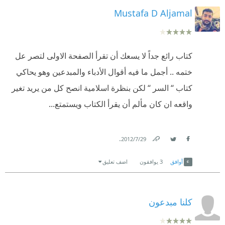
Mustafa D Aljamal
كتاب رائع جداً لا يسعك أن تقرأ الصفحة الاولى لتصر عل
ختمه .. أجمل ما فيه أقوال الأدباء والمبدعين وهو يحاكي
كتاب ‘‘ السر ‘‘ لكن بنظرة اسلامية انصح كل من يريد تغير
واقعه ان كان مألم أن يقرأ الكتاب ويستمتع...
.
29‏/7‏/2012
Link
Twitter
Facebook
أوافق
3
يوافقون
اضف تعليق
كلنا مبدعون