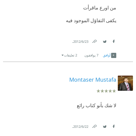
من اورع ماقرأت
يكفى التفاؤل الموجود فيه
.
23‏/6‏/2012
Link
Twitter
Facebook
أوافق
7
يوافقون
2 تعليقات
Montaser Mustafa
لا شك بأنو كتاب رائع
.
22‏/6‏/2012
Link
Twitter
Facebook