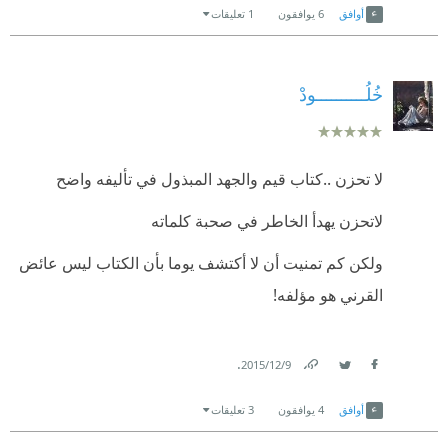
أوافق
6
يوافقون
1 تعليقات
خُلُــــــــــودْ
لا تحزن ..كتاب قيم والجهد المبذول في تأليفه واضح
لاتحزن يهدأ الخاطر في صحبة كلماته
ولكن كم تمنيت أن لا أكتشف يوما بأن الكتاب ليس عائض
القرني هو مؤلفه!
.
9‏/12‏/2015
Link
Twitter
Facebook
أوافق
4
يوافقون
3 تعليقات