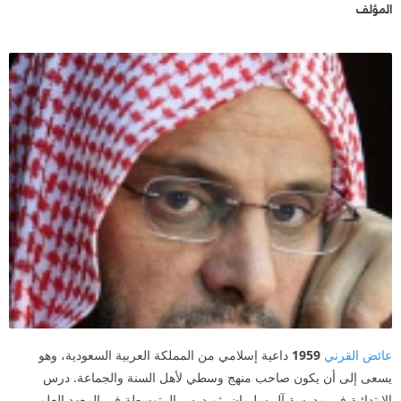
المؤلف
عائض القرني
1959
داعية إسلامي من المملكة العربية السعودية، وهو
يسعى إلى أن يكون صاحب منهج وسطي لأهل السنة والجماعة. درس
الابتدائية في مدرسة آل سليمان، ثم درس المتوسطة في المعهد العلمي