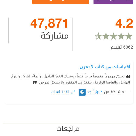
47,871
4.2
مشاركة
6062
تقييم
اقتباسات من كتاب لا تحزن
تعيشُ مهموماً مغموماً حزيناً كئيباً ، وعندك الخبزُ الدافئُ ، والماءُ الباردُ ، والنومُ
الهانئُ ، والعافيةُ الوارفةُ ، تتفكرُ في المفقودِ ولا تشكرُ الموجود
مشاركة من
كل الاقتباسات
فريق أبجد
مراجعات