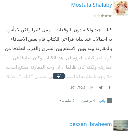
Mostafa Shalaby
كتاب جيد ولكنه دون التوقعات .. ممل كثيرا ولكن لا بأس
به اجمالا .. عند بداية قراءتي للكتاب قام بعض الاصدقاء
بالمقارنة بينه وبين الاسلام بين الشرق والغرب انطلاقا من
كونه اخر كتاب اقرؤه قبل هذا الكتاب وكان صادقا في
مقارنته ولكنه كان ظالما اذ ان وجه المقارنة ممتنع اساسا
فلا وجه للمقارنة الا اشتراكهما في مسمى ''كتاب'' . فذلك
كتاب فكري يعتمد على التأمل والفلسفة والدقة والمبالغة
.
5‏/10‏/2014
Facebook
Twitter
Link
في الدقة والفصل بين المعاني الدقيقة وهذا كتاب دعوي
أوافق
4
يوافقون
2 تعليقات
يحاول صاحبه ان يقنعنا انه كتاب بالتنمية البشرية يعتمد
على الألفاظ واللغة والجماليات اللغوية والتكرار واسداء
النصح وما الى ذلك من مقومات الاسلوب الدعوي .. لكن
bessan ibraheem