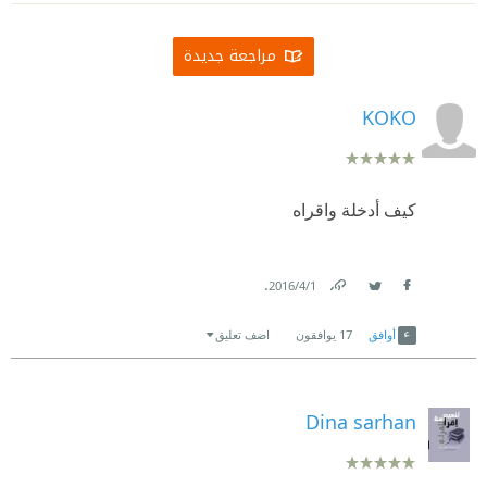
مراجعة جديدة
KOKO
كيف أدخلة واقراه
.
1‏/4‏/2016
Link
Twitter
Facebook
أوافق
17
يوافقون
اضف تعليق
Dina sarhan