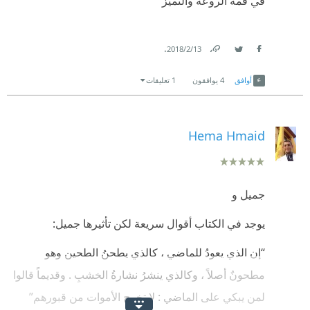
في قمة الروعة والتميز
.
13‏/2‏/2018
Link
Twitter
Facebook
أوافق
4
يوافقون
1 تعليقات
Hema Hmaid
جميل و
يوجد في الكتاب أقوال سريعة لكن تأثيرها جميل:
“إن الذي يعودُ للماضي ، كالذي يطحنُ الطحين وهو
مطحونٌ أصلاً ، وكالذي ينشرُ نشارةُ الخشبِ . وقديماً قالوا
لمن يبكي على الماضي : لا تخرج الأموات من قبورهم”