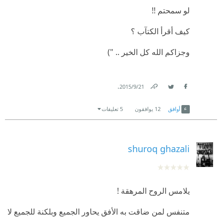
نفسه والدعوة التي يتبناها
لو سمحتم !!
كيف أقرأ الكتآب ؟
وجزاكم الله كل الخير .. ")
.
21‏/9‏/2015
Link
Twitter
Facebook
أوافق
12
يوافقون
5 تعليقات
shuroq ghazali
يلامس الروح المرهقة !
متنفس لمن ضاقت به الأفق يحاور الجميع وبلكنة للجميع لا