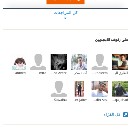
كل المراجعات
على رفوف الأبجديين
الطارق البدوي
osama khaleefa
أحمد مكي
Ahmed Mohammed Anter
mira
mai ahmed
Raya Sawalha
samer jaber
Salahuddin Assi
Naqa Jehad
كل القرّاء