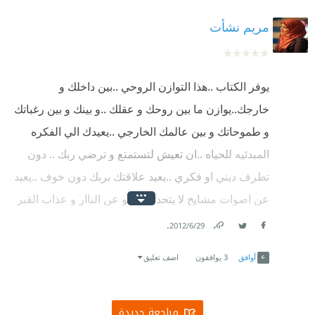
مريم نشأت
يوفر الكتاب ..هذا التوازن الروحي ..بين داخلك و
خارجك..يوازن ما بين روحك و عقلك ..و بينك و بين رغباتك
و طموحاتك و بين عالمك الخارجي ..يعيدك الي الفكره
المبدئيه للحياه ..ان تعيش لتستمتع و ترضي ربك .. دون
تطرف ديني او فكري ..يعيد علاقتك بربك دون خوف ..يعيد
عن اصوات مشايخ لا يتحدثون سو عن الناار و عذاب القبر
.. و كان كل البشر للنار ..
.
29‏/6‏/2012
Link
Twitter
Facebook
أوافق
3
يوافقون
اضف تعليق
مراجعة جديدة