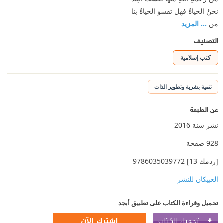
نحنُ الحياةُ فهل تقسو الحياةُ بنا
من
... المزيد
التصنيف
كتب إسلامية
تنمية بشرية وتطوير الذات
عن الطبعة
نشر سنة 2016
928 صفحة
[ردمك 13] 9786035039772
العبيكان للنشر
تحميل وقراءة الكتاب على تطبيق أبجد
تحميل الكتاب
اشترك الآن