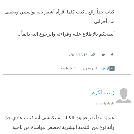
كتاب جداً رائع ..كنت كلما أقرأه أشعر بأنه يواسيني ويخفف
من أحزاني
أنصحكم بالإطلاع عليه وقراءته والرجوع اليه دائماً ...
.
17‏/12‏/2014
Link
Twitter
Facebook
أوافق
3
يوافقون
1 تعليقات
زَينَب أكْرَم
عندما تبدأ بقراءة هذا الكتاب ستكتشف أنه كتاب عادي جدًا
وأنه نوع من التنمية البشرية تخصص مواساة من ناحية