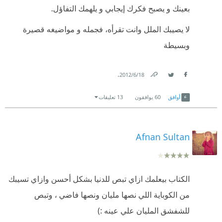
ينحدر إلى الأماِم ، والقافلُة تسير إلى الأماِم ، فلا تخالف
بعينك و يصبح فكرك إيجابي و يلهمك التفاؤل.
سنة الحياة .”
لا يصيبك الملل وانت تقرأه، فجمله و مواضيغه قصيرة
“فإذا أردتَ أن تؤثِّر بكلامك أو بشعْرك ، فاحترقْ به أنت
وبسيطة
قَبْلُ ، وتأثَّرْ به وذقْه وتفاعلْ مَعَه وسوف ترى أنّك تُؤثّر في
الناس”
.
18‏/6‏/2012
Link
Twitter
Facebook
في النهاية فهو كتاب فيه من الخواطر ما يمكنك الإستمتاع
أوافق
60
يوافقون
13 تعليقات
بها و محاولة تطبيقها... حاول أن لا تمل من الكتاب حتى
تستطيع إنهائه!
Afnan Sultan
الكتاب بيعلمك ازاي تبص للدنيا بشكل أحسن وازاي تسيبك
من الكوباية اللي نصها مليان ونصها فاضي ، وتبص
للشفشق المليان علي عينه :)