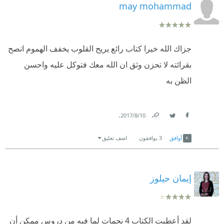
may mohammad
جزاك الله خيرا كتاب رائع يريح القلوب يخفف الهموم انصح
بقرائته لا تحزن وثق ان الله معك فتوكل عليه واحسن
الظن به
.
10‏/8‏/2017
Link
Twitter
Facebook
أوافق
3
يوافقون
اضف تعليق
إيمان حيلوز
لقد أعطيت الكتاب 4 نجمات لما فيه من دروس ممكن أن