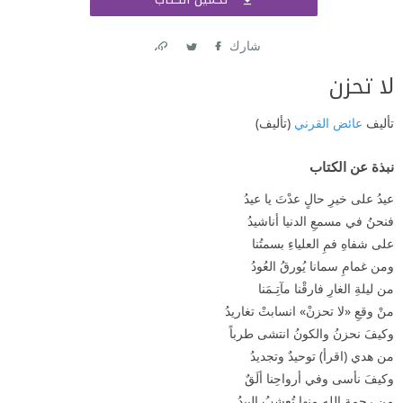
اشتر
شارك
Link
Twitter
Facebook
لا تحزن
تأليف
عائض القرني
(تأليف)
نبذة عن الكتاب
عيدُ على خيرِ حالٍ عدْتَ يا عيدُ
فنحنُ في مسمعِ الدنيا أناشيدُ
على شفاهِ فمِ العلياءِ بسمتُنا
ومن غمامِ سمانا يُورقُ العُودُ
من ليلةِ الغارِ فارقْنا مآتِـمَنا
منْ وقعِ «لا تحزنْ» انسابتْ تغاريدُ
وكيفَ نحزنُ والكونُ انتشى طرباً
من هدي (اقرأ) توحيدٌ وتجديدُ
وكيفَ نأسى وفي أرواحِنا ألَقٌ
من رحمةِ اللهِ منها تُعشبُ البِيدُ