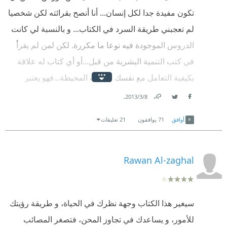
تكون مفيدة جدا لكل إنسان... أنا أنصح بقرائته لكن شخصيا
لم تعجبني طريقة السرد في الكتاب... و بالنسبة لي كانت
الدروس الموجودة فيه نوعا ما مكررة. لكن لمن لم يقرأ
في كتب التنمية البشرية من قبل...أو أي كتاب له علاقة
بكيفية التعامل مع نفسك و البيئة المحيطة...فهو يعتبر
كتاب جيد لتبدأ فيه. لكن لا أعدك بأنك لن تحزن أبدا بعدها :)
.
8‏/3‏/2013
Link
Twitter
Facebook
يوجد في الكتاب أقوال سريعة لكن تأثيرها جميل:
أوافق
71
يوافقون
21 تعليقات
“إن الذي يعودُ للماضي ، كالذي يطحنُ الطحين وهو
مطحونٌ أصلاً ، وكالذي ينشرُ نشارةُ الخشبِ . وقديماً قالوا
Rawan Al-zaghal
لمن يبكي على الماضي : لا تخرج الأموات من قبورهم”
“إن الناس لا ينظرون إلى الوراءِ ولا يلتفتون إلى الخلف ؛
سيغير هذا الكتاب وجهة نظرك في الحياة، و طريقة رؤيتك
لأنَّ الريح تتجه إلى الأماِم والماءُ
للأمور، و يساعدك في تجاوز المحن، فتصغر المصائب