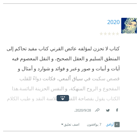
2020
كتاب لا تحزن لمؤلفه عائض القرني كتاب مفيد تحاكم إلى
المنطق السليم و العقل الصحيح، و النقل المعصوم فيه
آيات و أبيات و صور وعبر و فوائد و شوارد و أمثال و
قصص سكبت في سياق ألمعي، فكانت دواءً للقلب
المفجوع و الروح المنهكة، و النفس الحزينة البائسة.هذا
الكتاب يقول بفصاحة اللفظ و سلاسة النقد و طيب الكلام
أبشر و و اسعد و تفاءل و اهدأ، و عش الحياة كما هي طيبة
.
28‏/9‏/2020
Facebook
Twitter
رضية بهيجة.
Link
أوافق
7
يوافقون
اضف تعليق