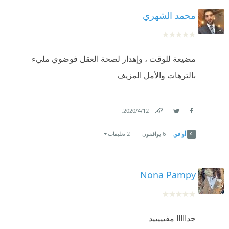
محمد الشهري
مضيعة للوقت ، وإهدار لصحة العقل فوضوي مليء
بالترهات والأمل المزيف
.
12‏/4‏/2020
Link
Twitter
Facebook
أوافق
6
يوافقون
2 تعليقات
Nona Pampy
جدااااا مفيييييد