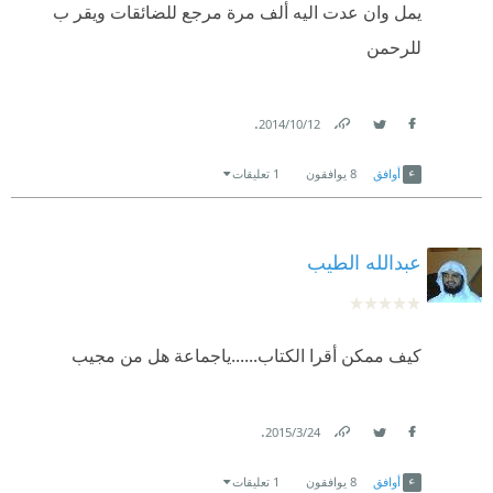
يمل وان عدت اليه ألف مرة مرجع للضائقات ويقر ب
للرحمن
.
12‏/10‏/2014
Link
Twitter
Facebook
أوافق
8
يوافقون
1 تعليقات
عبدالله الطيب
كيف ممكن أقرا الكتاب......ياجماعة هل من مجيب
.
24‏/3‏/2015
Link
Twitter
Facebook
أوافق
8
يوافقون
1 تعليقات