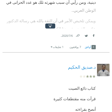
دينية، ومن رأيي أن سبب شهرته تلك هو عدد الحزانى في
الوطن العربي..
ويمكن تلخيص الأمر في أن الثقة بالله هي رسالة الدكتور
عائض القرني في هذا الكناب.
.
6‏/7‏/2020
Link
Twitter
Facebook
أوافق
7
يوافقون
1 تعليقات
د.صديق الحكيم
كتاب ذائع الصيت
قرأت منه مقتطفات كثيرة
أنصح بقراءته