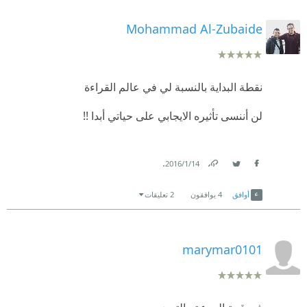
Mohammad Al-Zubaide
نقطة البداية بالنسبة لي في عالم القراءة
لن أننسى تأثيره الايجابي على حياتي أبدا !!
.
14‏/1‏/2016
Link
Twitter
Facebook
أوافق
4
يوافقون
2 تعليقات
marymar0101