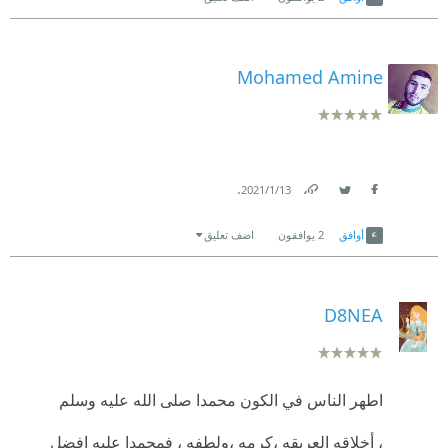
Mohamed Amine
.
13‏/1‏/2021
Link
Twitter
Facebook
أوافق
2
يوافقون
اضف تعليق
D8NEA
اطهر الناس في الكون محمدا صلى الله عليه وسلم
، أخلاقه العريقه ،كرمه ،ولطفه ، فمحمدا عليه افضل