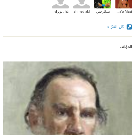
Hana'a Mazi
عبدالرحمن
ahmed akl
بلال نويران
كل القرّاء
المؤلف