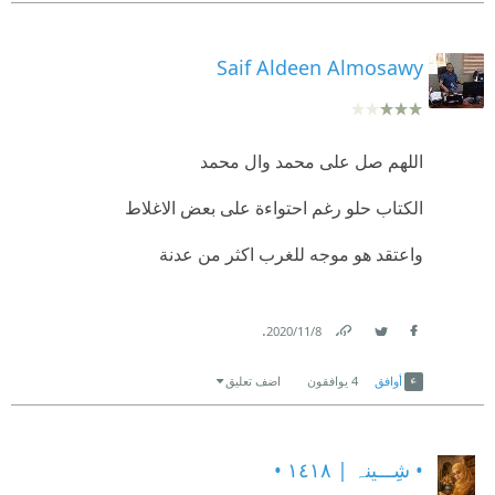
Saif Aldeen Almosawy
اللهم صل على محمد وال محمد
الكتاب حلو رغم احتواءة على بعض الاغلاط
واعتقد هو موجه للغرب اكثر من عدنة
.
8‏/11‏/2020
Link
Twitter
Facebook
أوافق
4
يوافقون
اضف تعليق
• شِـــينہ | ١٤١٨ •