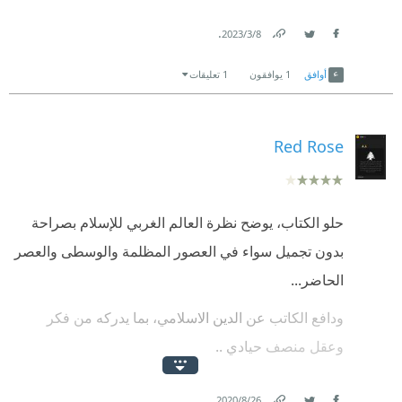
.
8‏/3‏/2023
Link
Twitter
Facebook
أوافق
1
يوافقون
1 تعليقات
Red Rose
حلو الكتاب، يوضح نظرة العالم الغربي للإسلام بصراحة
بدون تجميل سواء في العصور المظلمة والوسطى والعصر
الحاضر...
ودافع الكاتب عن الدين الاسلامي، بما يدركه من فكر
وعقل منصف حيادي ..
اعجبني، رغم أنه لي عدة ملاحظات إلى أني أشيد مجهود
.
26‏/8‏/2020