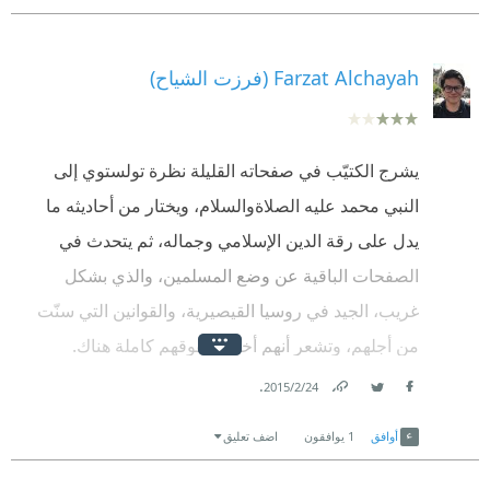
Farzat Alchayah (فرزت الشياح)
يشرج الكتيّب في صفحاته القليلة نظرة تولستوي إلى
النبي محمد عليه الصلاةوالسلام، ويختار من أحاديثه ما
يدل على رقة الدين الإسلامي وجماله، ثم يتحدث في
الصفحات الباقية عن وضع المسلمين، والذي بشكل
غريب، الجيد في روسيا القيصيرية، والقوانين التي سنّت
من أجلهم، وتشعر أنهم أخذوا حقوقهم كاملة هناك.
.
24‏/2‏/2015
كتيب جيد وخفيف للقراءة.
Link
Twitter
Facebook
أوافق
1
يوافقون
اضف تعليق