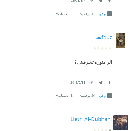
.
7‏/1‏/2021
Link
Twitter
Facebook
أوافق
51
يوافقون
11 تعليقات
fouz🐢
الو منوره تشوفيني؟
.
11‏/7‏/2019
Link
Twitter
Facebook
أوافق
36
يوافقون
18 تعليقات
Lieth Al-Dubhani