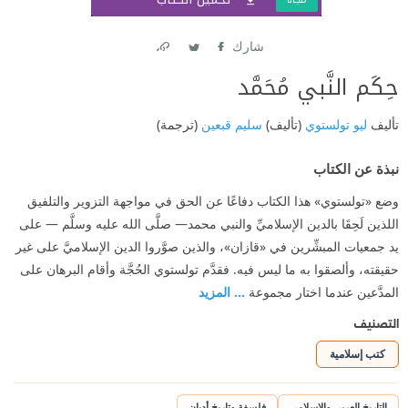
شارك
Link
Twitter
Facebook
حِكَم النَّبي مُحَمَّد
تأليف
ليو تولستوي
(تأليف)
سليم قبعين
(ترجمة)
نبذة عن الكتاب
وضع «تولستوي» هذا الكتاب دفاعًا عن الحق في مواجهة التزوير والتلفيق
اللذين لَحِقَا بالدين الإسلاميِّ والنبي محمد— صلَّى الله عليه وسلَّم — على
يد جمعيات المبشِّرين في «قازان»، والذين صوَّروا الدين الإسلاميَّ على غير
حقيقته، وألصقوا به ما ليس فيه. فقدَّم تولستوي الحُجَّة وأقام البرهان على
المدَّعين عندما اختار مجموعة
... المزيد
التصنيف
كتب إسلامية
التاريخ العربي والإسلامي
فلسفة وتاريخ أديان