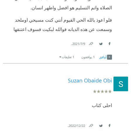
الصلاه واتم التسليم هو افضل واطهر انسان.
فلو اعوذ بالله الحي القيوم أنني كنت مسيحي اوملحد
وسمعت عن هذه الديانه فوالله لبكيت فسوف اعتنقها
.
9‏/7‏/2021
Link
Twitter
Facebook
أوافق
1
يوافقون
1 تعليقات
Suzan Obaide Obi
احلى كتاب
.
22‏/12‏/2022