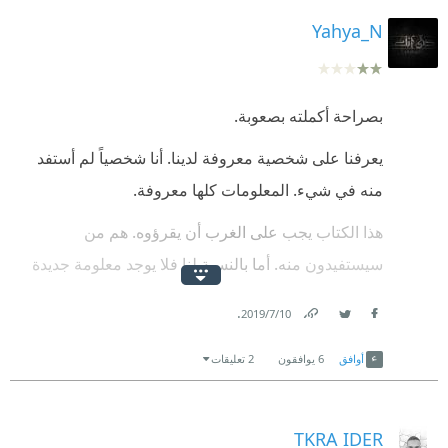
Yahya_N
بصراحة أكملته بصعوبة.
يعرفنا على شخصية معروفة لدينا. أنا شخصياً لم أستفد
منه في شيء. المعلومات كلها معروفة.
هذا الكتاب يجب على الغرب أن يقرؤوه. هم من
سيستفيدون منه. أما بالنسبة لنا فلا يوجد معلومة جديدة
قد تفيدنا (بحكم أننا مجتمع مسلم والحمد لله).
.
10‏/7‏/2019
لا أنكر أن الكتاب فيه معلومات غنية عن نبيّنا عليه الصلاة
Link
Twitter
Facebook
أوافق
6
يوافقون
2 تعليقات
والسلام... ولكننا حفظنا هذه المعلومات منذ نعومة
أظفارنا.
TKRA IDER
هذا الكتاب موجّه للغرب وللمجتمعات غير المسلمة على