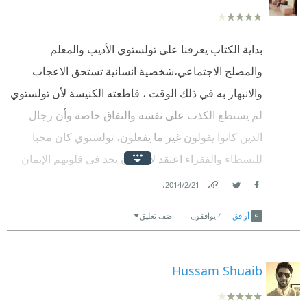
بداية الكتاب يعرفنا على تولستوي الأديب والمعلم
والمصلح الاجتماعي،شخصية انسانية تستحق الاعجاب
والانبهار به في ذلك الوقت ، قاطعته الكنيسة لأن تولستوي
لم يستطع الكذب على نفسه والنفاق خاصة وأن رجال
الدين كانوا يقولون غير ما يفعلون، تولستوي كان محبا
للبسطاء والفقراء اعتقد لأنه كان يجد في قلوبهم الإيمان
والراحة الفكرية في الوقت الذي كان فيه يشعر بالعذاب
.
21‏/2‏/2014
Facebook
Twitter
Link
والصراع لأنه لا يجد إجابة على سؤاله عن معنى الحياة،
أوافق
4
يوافقون
اضف تعليق
لكن اولئك الفقراء وجدوا إجابة على الرغم من بؤسهم .
اهتم تولستوي في التعليم ولم يكن منظرا بل فعالا ورائدا
في نشر التعليم ومحو الامية وله مدرسة ومنهاج.
Hussam Shuaib
وضع تولستوي نفسه من صنف الناس "الضعيف" الذي