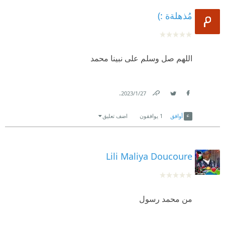
مُذهلةة :)
اللهم صل وسلم على نبينا محمد
.
27‏/1‏/2023
Link
Twitter
Facebook
أوافق
1
يوافقون
اضف تعليق
Lili Maliya Doucoure
من محمد رسول