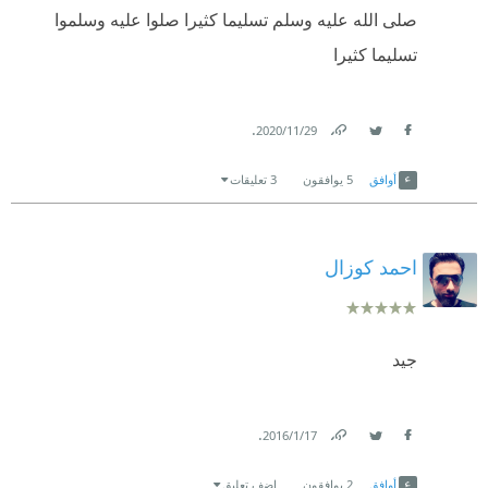
صلى الله عليه وسلم تسليما كثيرا صلوا عليه وسلموا
تسليما كثيرا
.
29‏/11‏/2020
Link
Twitter
Facebook
أوافق
5
يوافقون
3 تعليقات
احمد كوزال
جيد
.
17‏/1‏/2016
Link
Twitter
Facebook
أوافق
2
يوافقون
اضف تعليق