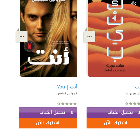
يب
أنت | You
نك هربرت
كارولين كيبنيس
تحميل الكتاب
تحميل الكتاب
اشترك الآن
اشترك الآن