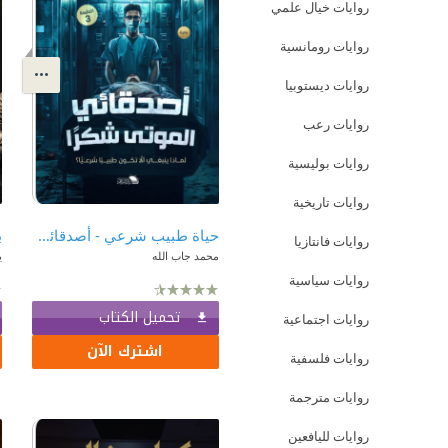
روايات خيال علمي
روايات رومانسية
روايات ديستوبيا
روايات رعب
روايات بوليسية
روايات تاريخية
حياة طبيب شرعي - أصدقائي الموتى شكراً
ب
روايات فانتازيا
محمد جاب الله
ي
روايات سياسية
تحميل الكتاب
روايات اجتماعية
اشترك الآن
روايات فلسفية
روايات مترجمة
روايات لليافعين