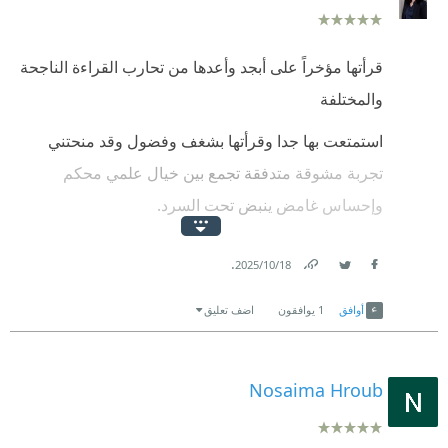
قرأتها مؤخراً على أبجد وأعدها من تحارب القراءة الناجحة
والمختلفة
استمتعت بها جدا وقرأتها بشغف وفضول وقد منحتني
تجربة مشوقة متدفقة تجمع بين خيال علمي محكم
وإحساس غامض ينبض تحت السرد.
أسلوب الكاتب الذي أقرأ له لأول مرة كان واضح ومُباشر
.
18‏/10‏/2025
وفيه قدرة على شد الانتباه منذ الفقرة الأولى واستخدم
Link
Twitter
Facebook
لغة روائية متيقظة تقرع أبواب الخوف والترقب والتساؤل
أوافق
1
يوافقون
اضف تعليق
من دون إيفاء كل التفاصيل، فيبقى القارئ مشاركاً في
الكشف.
Nosaima Hroub
أحببت بناء العالم وروابطه بين النفس والعلوم والمنظمات