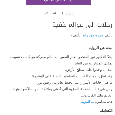
اشتر
شارك
Link
Twitter
Facebook
رحلات إلى عوالم خفية
تأليف
حمزة فهد زايد
(تأليف)
نبذة عن الرواية
يجدّ الدكتور نور المتخص بعلم النفس أنه أمام معركة مع كائنات تسببت
بمقتل المليارات من البشر
منذ أن وجدوا على سطح الأرض.
وقد تطوّرت هذه الكائنات لتستطيع القضاء على البشرية!
ما هي إجابات الأسرار التي تحيط بغابرييل رفيق نور!
ومن هي تلك المنظمة السرّية التي تُدعى بملائكة الموت الأسود وتهدد
العالم بتلك الكائنات...
هذه مغامرة
... المزيد
التصنيف