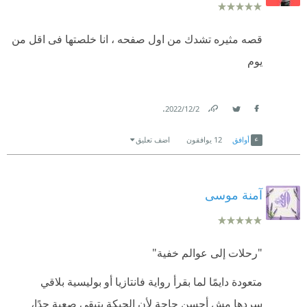
قصه مثيره تشدك من اول صفحه ، انا خلصتها فى اقل من
يوم
.
2‏/12‏/2022
Link
Twitter
Facebook
أوافق
12
يوافقون
اضف تعليق
آمنة موسى
"رحلات إلى عوالم خفية"
متعودة دايمًا لما بقرأ رواية فانتازيا أو بوليسية بلاقي
سردها مش أحسن حاجة لأن الحبكة بتبقى صعبة جدًا،