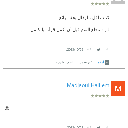
كتاب اقل ما يقال بحقه رائع
لم استطع النوم قبل أن اكمل قرأته بالكامل
.
28‏/10‏/2023
Link
Twitter
Facebook
أوافق
1
يوافقون
اضف تعليق
Madjaoui Halilem
😭
.
29‏/10‏/2023