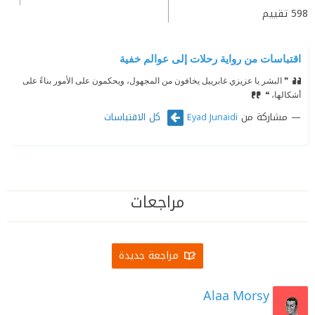
598
تقييم
اقتباسات من رواية رحلات إلى عوالم خفية
❞ البشر يا عزيزي غابرييل يخافون من المجهول، ويحكمون على الأمور بناءً على
أشكالها، ❝
مشاركة من
كل الاقتباسات
Eyad Junaidi
مراجعات
مراجعة جديدة
Alaa Morsy