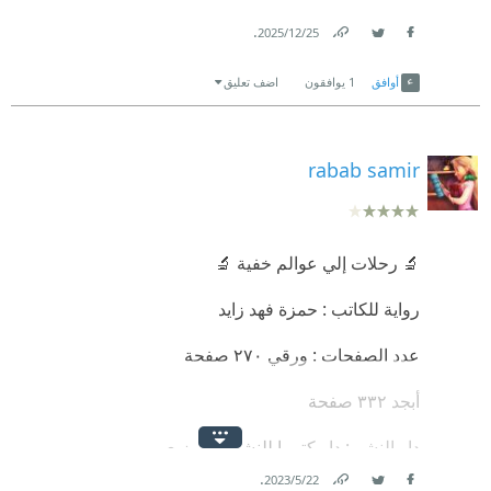
.
25‏/12‏/2025
Link
Twitter
Facebook
أوافق
1
يوافقون
اضف تعليق
rabab samir
🔬 رحلات إلي عوالم خفية 🔬
رواية للكاتب : حمزة فهد زايد
عدد الصفحات : ورقي ٢٧٠ صفحة
أبجد ٣٣٢ صفحة
دار النشر : دار كتوبيا للنشر و التوزيع
.
22‏/5‏/2023