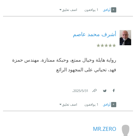
Link
Twitter
Facebook
أوافق
1
يوافقون
اضف تعليق
أشرف محمد عاصم
رواية هايلة وخيال ممتع، وحبكة ممتازة. مهندس حمزة
فهد، تحياتي على المجهود الرائع
.
31‏/5‏/2025
Link
Twitter
Facebook
أوافق
1
يوافقون
اضف تعليق
MR.ZERO