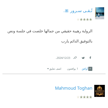
#حمزة_فهد_زايد
تُـقـى سـرور 🎀.
الرواية رهيبة حقيقي من جمالها خلصت في جلسة ونص
بالتوفيق الدائم يارب
.
23‏/12‏/2024
Link
Twitter
Facebook
أوافق
1
يوافقون
اضف تعليق
Mahmoud Toghan