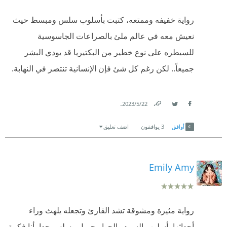
العمل يصنف خيال علمي في المقام الاول.. ولكن دا لا
رواية خفيفه وممتعه، كتبت بأسلوب سلس ومبسط حيث
يمنع ان الغموض و الاكشن و المطاردات كان ليهم نصيب
نعيش معه في عالم ملئ بالصراعات الجاسوسية
لا يستهان به..
للسيطره على نوع خطير من البكتيريا قد يودي البشر
جماعة الكتاب متقسم ٣ فصول.. كل فصل هو رحلة كاملة
جميعاً.. لكن رغم كل شئ فإن الإنسانية تنتصر في النهابة.
متكاملة من المتعة و التشويق والاثارة
علي رأي اسم الكتاب اصلا هي ((رحلات إلي عوالم خفية))
.
22‏/5‏/2023
و دا حقيقي 😊
Link
Twitter
Facebook
أوافق
3
يوافقون
اضف تعليق
الوصف ويمكن هنا يكمن بعض عيوب العمل.. كان غير
كافي
Emily Amy
هو كان موجود مش منعدم ولكنه غير كافي علي الاقل
بالنسبة ليا.. يعني كنت اتمني التعمق اكثر في وصف
الأماكن الطبيعية و الخارقة الي كنا فيها دا كان هيعمل
رواية مثيرة ومشوقة تشد القارئ وتجعله يلهث وراء
معايشة اكتر من كدا
أحداثها، أسلوب السرد والحوار جميل وسلس جدا، أنا فكرة