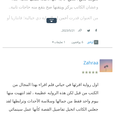
وعشان الكاتب يركز ويتقنها صح بتقع منه حاجات تانية..
من العنوان قدرت أخمن إن الرواية دي خيالية؛ فانتازيا أو
خيال علمي وطلعت فعلًا خيال علمي أقرب للواقع..
.
21‏/5‏/2023
الرواية مليانة أحداث رائعة بألغاز مبهرة معرفتش أحل ولا
Link
Twitter
Facebook
أوافق
6
يوافقون
1 تعليقات
واحد منها رغم قراءاتي الكتيرة اللي كنت بتوقع فيها حلول
الألغاز صح!
Zahraa
أنا حتى الآن مش قادرة أخرج من حالة الانبهار بالعمل، ولا
قادرة أتخطى شعور السعادة بإني لقيت رواية حلوة كده،
ولازال ملازمني إحساس إني عايزة أقول طول الوقت "إيه
اول رواية اقرئها في حياتي فلم اقراء بهذا المجال من
الدماغ دي!"
الكتب من قبل لكن هذه الروايه عظيمة ، لقد انتهيت منها
السرد كان معيشني جوا الأحداث لدرجة إني مركزتش آخد
بيوم واحد فقط من جمالها وسلاسة الأحداث وترابطها لقد
اقتباسات من العمل من كتر الاندماج، والشيء الغريب إنه
جعلني الكاتب اتخيل تفاصيل القصة كأنها عمل سينمائي