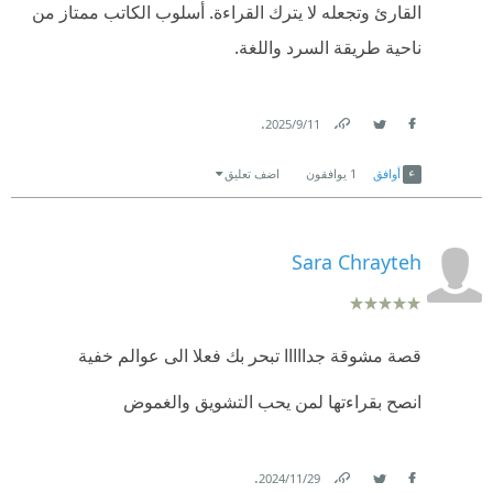
جوودريدز 👌📚
القارئ وتجعله لا يترك القراءة. أسلوب الكاتب ممتاز من
ناحية طريقة السرد واللغة.
.
11‏/9‏/2025
Link
Twitter
Facebook
أوافق
1
يوافقون
اضف تعليق
Sara Chrayteh
قصة مشوقة جدااااا تبحر بك فعلا الى عوالم خفية
انصح بقراءتها لمن يحب التشويق والغموض
.
29‏/11‏/2024