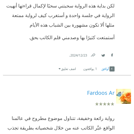
لكن بداية هذه الرواية سحبتني سحبًا لإكمال قراءتها أنهيت
توقعته في البداية، ورغم التشابة في كونها رحلات إلى
الرواية في جلسة واحدة و أستغرب كيف لرواية ممتعة
عوالم غير مطروقة من قبل واعتقد كان المقصود رحلة
مثلها ألا تكون مشهورة بين الشباب هذه الأيام
بالفعل ولكن على مستوى مختلف من الغوص في
المجهول وليس بمعنى السفر المكاني فقط، بل كرحلة
أستمتعت كثيرًا بها وصدمني قلم الكاتب بحق.
عقلية ونفسية وروحية الرواية، لكن كنت أفضل عنوان آخر
أكثر وقعاً على مسمع القارئ ومعبر أكثر عن الموضوع
.
23‏/12‏/2024
Link
Twitter
Facebook
ومع ذلك رواية ممتعة ومثيرة ومناسبة لمن يحب المزيج
أوافق
1
يوافقون
اضف تعليق
بين الغموض والخيال العلمي والحبكات والمؤمرات
وتجارب نفسية ثقيلة تترك أثراً طويل الأمد بعد إغلاق
Fardoos Ar
الغلاف. أنصح بها لكل من يبحث عن قصة تشحذ الفضول
وتطرح أسئلة عن الإنسان والمجهول وتبقيك مستعداً لجزء
ثاني محتمل.
رواية رائعة وخفيفة، تتناول موضوع مطروح في عالمنا
وكما تفضل الكاتب بالطلب مراجعتي للرواية موجودة على
الواقع عبَّر الكاتب عنه من خلال شخصياته بطريقة تجذب