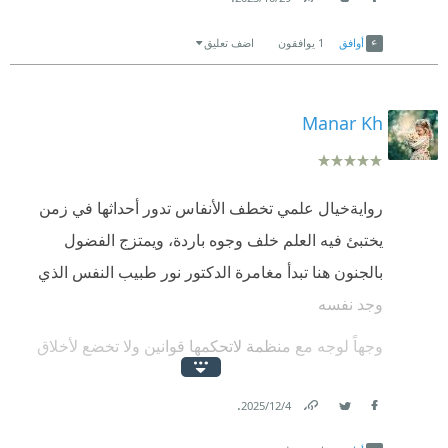
Link
Twitter
Facebook
أوافق
1
يوافقون
اضف تعليق
Manar Kh
روايةخيال علمي تخطف الأنفاس تدور أحداثها في زمن
يختبئ فيه العلم خلف وجوه باردة، ويمتزج الفضول
بالجنون هنا تبدأ مغامرة الدكتور نور طبيب النفس الذي
وجد نفسه
وجهاً لوجه مع منظمة لاتحكمها قوانين ولا تخضع لأخلاق
تشتري البشر بحفنة من المال، لتخلق من الضعف وحوشاً،
.
4‏/12‏/2025
ومن الألم عالماً آخر.
Link
Twitter
Facebook