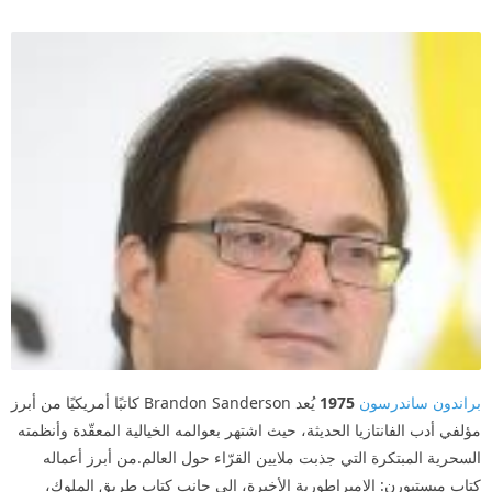
براندون ساندرسون
1975
يُعد Brandon Sanderson كاتبًا أمريكيًا من أبرز
مؤلفي أدب الفانتازيا الحديثة، حيث اشتهر بعوالمه الخيالية المعقّدة وأنظمته
السحرية المبتكرة التي جذبت ملايين القرّاء حول العالم.من أبرز أعماله
كتاب ميستبورن: الإمبراطورية الأخيرة، إلى جانب كتاب طريق الملوك،