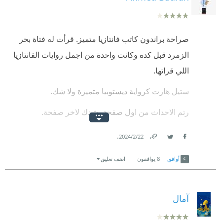
صراحة براندون كاتب فانتازيا متميز. قرأت له فتاة بحر
الزمرد قبل كده وكانت واحدة من اجمل روايات الفانتازيا
اللي قراتها.
ستيل هارت كرواية ديستوبيا متميزة ولا شك.
رتم الاحداث من اول صفحة يشدك لاخر صفحة.
المفاجأة plot twist ف اخر الرواية حسيتها شوية مش
.
22‏/2‏/2024
منطقية بس النهاية جميلة ومرضيه.
Link
Twitter
Facebook
أوافق
8
يوافقون
اضف تعليق
الترجمة ممتازة ولا شك.
تقييمي 4.5/5
آمال