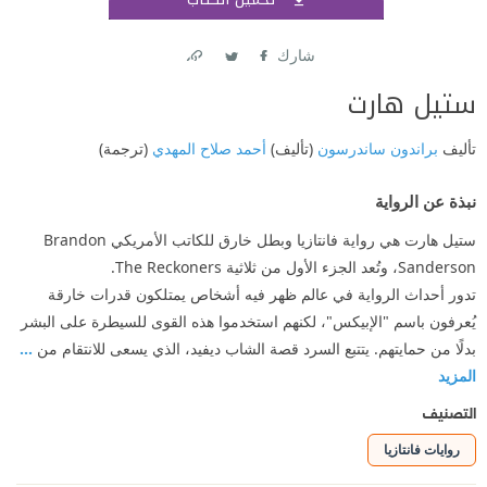
اشتر
شارك
Link
Twitter
Facebook
ستيل هارت
تأليف
براندون ساندرسون
(تأليف)
أحمد صلاح المهدي
(ترجمة)
نبذة عن الرواية
ستيل هارت هي رواية فانتازيا وبطل خارق للكاتب الأمريكي Brandon
Sanderson، وتُعد الجزء الأول من ثلاثية The Reckoners.
تدور أحداث الرواية في عالم ظهر فيه أشخاص يمتلكون قدرات خارقة
يُعرفون باسم "الإبيكس"، لكنهم استخدموا هذه القوى للسيطرة على البشر
بدلًا من حمايتهم. يتتبع السرد قصة الشاب ديفيد، الذي يسعى للانتقام من
...
المزيد
التصنيف
روايات فانتازيا