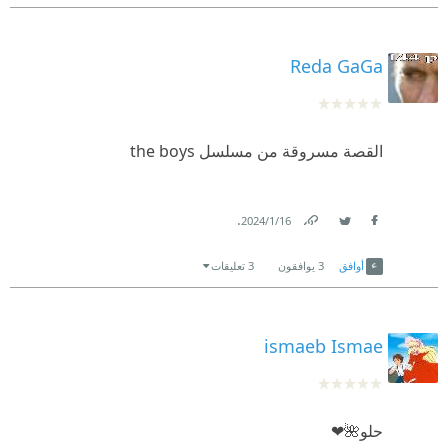
Reda GaGa
القصة مسروقة من مسلسل the boys
.
16‏/1‏/2024
Link
Twitter
Facebook
أوافق
3
يوافقون
3 تعليقات
ismaeb Ismae
حلو🌺❤