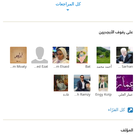
كل المراجعات
على رفوف الأبجديين
Emad Sarhan
أحمد محمد
Bat
Mariam Elsaid
Ahmed Ezat
Ibrahim Moaty
عمار العلي
Engy Kotp
Mina Mamdouh Ramzy
غادة
كل القرّاء
المؤلف