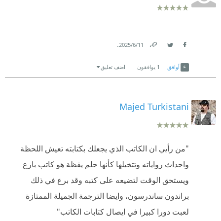
.
11‏/6‏/2025
Link
Twitter
Facebook
أوافق
1
يوافقون
اضف تعليق
Majed Turkistani
"من رأيي ان الكاتب الذي يجعلك بكتابته تعيش اللحظة
واحداث رواياته وتتخيلها كأنها حلم يقظة هو كاتب بارع
ويستحق الوقت لتضيعه على كتبه وقد برع في ذلك
براندون ساندرسون، وايضا الترجمة الجميلة الممتازة
لعبت دورا كبيرا في ايصال كتابات الكاتب"