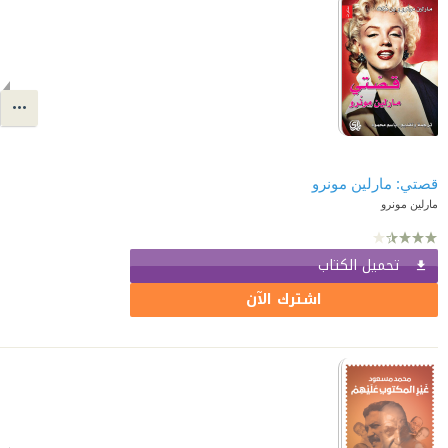
قصتي: مارلين مونرو
مارلين مونرو
تحميل الكتاب
اشترك الآن