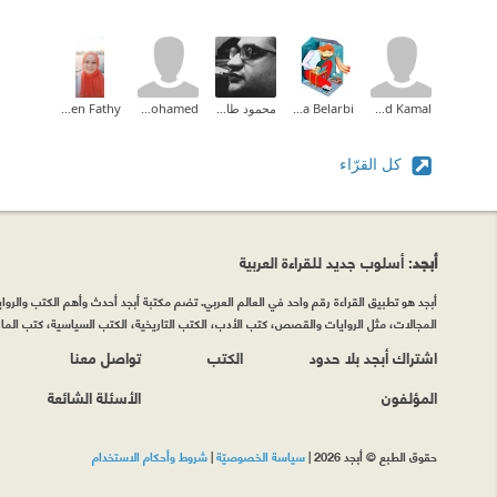
Ahmed Kamal
Halima Belarbi
محمود طارق إبراهيم
amr mohamed
Sheren Fathy
كل القرّاء
أبجد
: أسلوب جديد للقراءة العربية
أبجد هو تطبيق القراءة رقم واحد في العالم العربي. تضم مكتبة أبجد أحدث وأهم الكتب والروايات
المجالات، مثل الروايات والقصص، كتب الأدب، الكتب التاريخية، الكتب السياسية، كتب المال 
اشتراك أبجد بلا حدود
الكتب
تواصل معنا
المؤلفون
الأسئلة الشائعة
حقوق الطبع © أبجد 2026
|
سياسة الخصوصيّة
|
شروط وأحكام الاستخدام