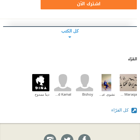
اشترك الآن
كل الكتب
القرّاء
Zeina M.I Maraqa
نشوى عبدالمقصود
Bishoy
Ahmed Kamal
دينا ممدوح
كل القرّاء