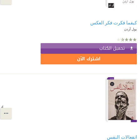
كيفما فكرت فكر العكس
بول آردن
تحميل الكتاب
اشترك الآن
انفعالات النفس