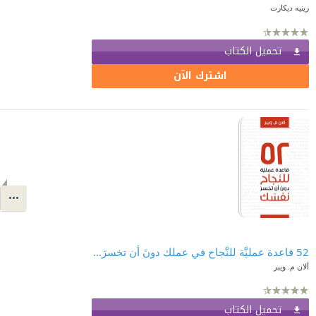
رينيه ديكارت
تحميل الكتاب
اشترك الآن
52 قاعدة عمليَّة للنَّجاح في عملك دونَ أن تخسرَ نفسَك | Rules of Thumb
ألان م. ويبر
تحميل الكتاب