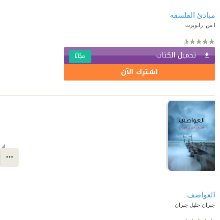
مبادئ الفلسفة
ا.س. رابوبرت
تحميل الكتاب
مجّانًا
اشترك الآن
العواصف
جبران خليل جبران