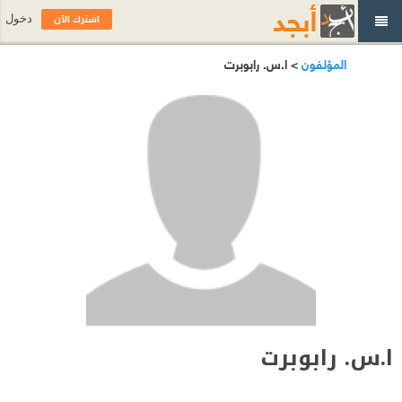
اشترك الآن
دخول
المؤلفون
> ا.س. رابوبرت
ا.س. رابوبرت