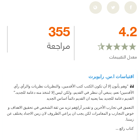
355
4.2
مراجعة
معدل التقييمات
اقتباسات ا.س. رابوبرت
“وهم يأبون إلا أن تكون الكتب كتب الأقدمين، والنظريات نظريات والرأي رأي
الأقدمين! نعم، ينبغي أن ننظر في القديم، ولكن ليس إلا لنتخذ منه دعامة للجديد.”
القديم دعامة للجديد بما يعنيه ان القديم دائماً اساس الجديد
التعمق في تجارب الأخرين و تقدير آراؤهم تزيد من ثقة الشخص في تحقيق الاهداف و
خوض التجارب و المغامرات لكن يجب ان يراعي الظروف لان زمن الاجداد يختلف عن
زمننا.
كتاب رائع ...
قيد القراءه ...