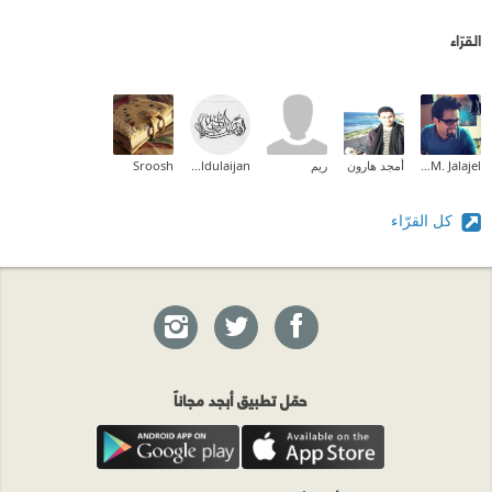
القرّاء
Mahmoud M. Jalajel
أمجد هارون
ريم
Afnan Aldulaijan
Sroosh
كل القرّاء
حمّل تطبيق أبجد مجاناً