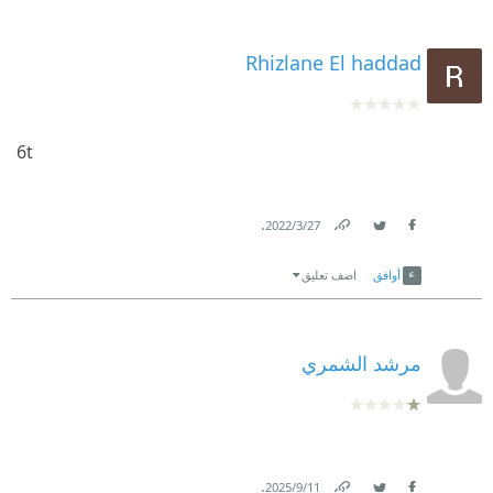
Rhizlane El haddad
6t
.
27‏/3‏/2022
Link
Twitter
Facebook
أوافق
اضف تعليق
مرشد الشمري
.
11‏/9‏/2025