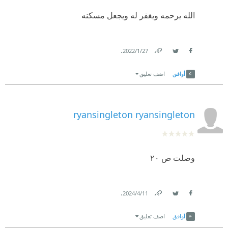
الله يرحمه ويغفر له ويجعل مسكنه
.
27‏/1‏/2022
Link
Twitter
Facebook
أوافق
اضف تعليق
ryansingleton ryansingleton
وصلت ص ٢٠
.
11‏/4‏/2024
Link
Twitter
Facebook
أوافق
اضف تعليق