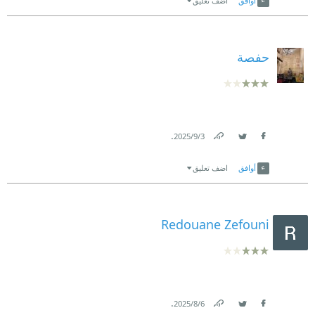
أوافق
اضف تعليق
حفصة
.
3‏/9‏/2025
Link
Twitter
Facebook
أوافق
اضف تعليق
Redouane Zefouni
.
6‏/8‏/2025