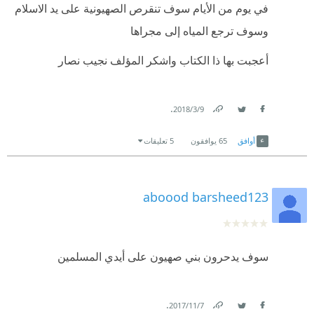
في يوم من الأيام سوف تنقرص الصهيونية على يد الاسلام
وسوف ترجع المياه إلى مجراها
أعجبت بها ذا الكتاب واشكر المؤلف نجيب نصار
.
9‏/3‏/2018
Link
Twitter
Facebook
أوافق
65
يوافقون
5 تعليقات
aboood barsheed123
سوف يدحرون بني صهيون على أيدي المسلمين
.
7‏/11‏/2017