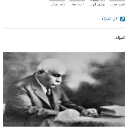
احمد عبدالعليم
يوسف الوريع
chahbiouma@yahoo.fr
wedad alqahtani
كل القرّاء
المؤلف