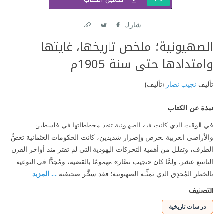
شارك
Link
Twitter
Facebook
الصهيونية؛ ملخص تاريخها، غايتها
وامتدادها حتى سنة 1905م
تأليف
نجيب نصار
(تأليف)
نبذة عن الكتاب
في الوقت الذي كانت فيه الصهيونية تنفذ مخططاتها في فلسطين
والأراضي العربية بحرص وإصرار شديدين، كانت الحكومات العثمانية تغضُّ
الطرف، وتقلل من أهمية التحركات اليهودية التي لم تفتر منذ أواخر القرن
التاسع عشر. ولمَّا كان «نجيب نصَّار» مهمومًا بالقضية، ومُجدًّا في التوعية
بالخطر المُحدِق الذي تمثِّله الصهيونية؛ فقد سخَّر صحيفته
... المزيد
التصنيف
دراسات تاريخية