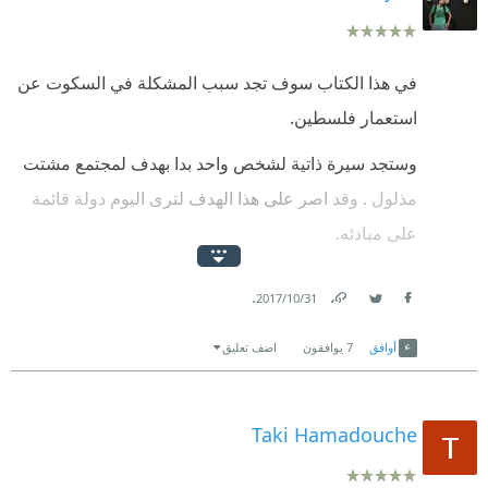
في هذا الكتاب سوف تجد سبب المشكلة في السكوت عن
استعمار فلسطين.
وستجد سيرة ذاتية لشخص واحد بدا بهدف لمجتمع مشتت
مذلول . وقد اصر على هذا الهدف لترى اليوم دولة قائمة
على مبادئه.
وفي هذا لا يوجد مدح انما اخذ درس لعلنا نثبت على افكارنا
.
31‏/10‏/2017
واهدافنا ونفرح بالنصر .
Link
Twitter
Facebook
أوافق
7
يوافقون
اضف تعليق
Taki Hamadouche