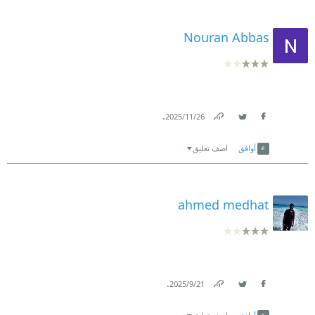
Nouran Abbas
.
26‏/11‏/2025
Link
Twitter
Facebook
أوافق
اضف تعليق
ahmed medhat
.
21‏/9‏/2025
Link
Twitter
Facebook