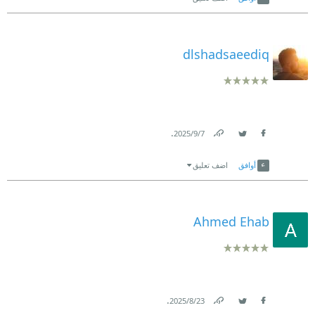
dlshadsaeediq
.
7‏/9‏/2025
Link
Twitter
Facebook
أوافق
اضف تعليق
Ahmed Ehab
.
23‏/8‏/2025