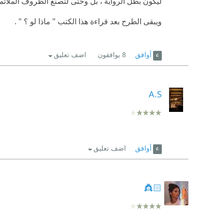
ليكون بطل الرواية ، بل وحتى لتصنع الظروف الملائ
ويبقى الطرح بعد قراءة هذا الكتب " ماذا لو ؟ " .
أوافق
8
يوافقون
اضف تعليق
A.S
أوافق
اضف تعليق
👸🏻