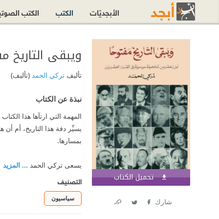
الأبجديّات
الكتب
الكتب الصوت
ويبقى التاريخ م
تأليف
تركي الحمد
(تأليف)
نبذة عن الكتاب
المهمة التي ارتآها هذا الكتا
يسيِّر دفة هذا التاريخ، أم أ
بمسارها.
يسعى تركي الحمد
... المزيد
تحميل الكتاب
اشترك الآن
التصنيف
سياسيون
شارك
Link
Twitter
Facebook