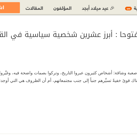
اش
ية
🎉 عيد ميلاد أبجد
المؤلفون
المقالات
جديد
فتوحا : أبرز عشرين شخصية سياسية في الق
ب صعبة وشاقة: أشخاص كثيرون عبروا التاريخ، وتركوا بصمات واضحة فيه، وغيَّروا 
ن هناك قوىً خفيةً تسيِّرهم جنباً إلى جنب مجتمعاتهم، أم أن الظروف هي التي أو