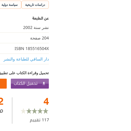
دراسات تاريخية
سياسة دولية
عن الطبعة
نشر سنة 2002
204 صفحة
ISBN 185516504X
دار الساقي للطباعة والنشر
تحميل وقراءة الكتاب على تطبيق
تحميل الكتاب
2
4
م
117
تقييم