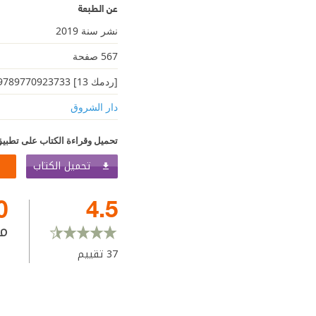
عن الطبعة
نشر سنة 2019
567 صفحة
[ردمك 13] 9789770923733
دار الشروق
تحميل وقراءة الكتاب على تطبيق
تحميل الكتاب
0
4.5
م
37
تقييم