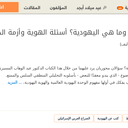
اش
ية
🎉 عيد ميلاد أبجد
المؤلفون
المقالات
جديد
ما هي اليهودية؟ أسئلة الهوية وأزمة الد
أليف)
ية؟ سؤالان محوريان يرد عليهما من خلال هذا الكتاب الدكتور عبد الوهاب المسي
وضوع - الذي يبدو معقدًا للبعض - بأسلوبه التحليلي المنطقي السلس والممتع.
 يفكك في أولها مفهوم الوحدة اليهودية العالمية والهوية اليهودية،
... المزيد
ط
كتب عن اليهودية
الصراع العربي الإسرائيلي