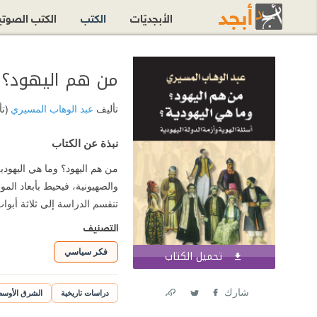
الأبجديّات
الكتب
الكتب الصوت
من هم اليهود؟ و
تأليف
عبد الوهاب المسيري
(ت
نبذة عن الكتاب
من هم اليهود؟ وما هي اليهود
والصهيونية، فيحيط بأبعاد الم
تنقسم الدراسة إلى ثلاثة أبواب
التصنيف
فكر سياسي
تحميل الكتاب
اشترك الآن
شارك
دراسات تاريخية
الشرق الأوس
Link
Twitter
Facebook