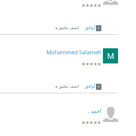
أوافق
اضف تعليق
Mohammed Salameh
أوافق
اضف تعليق
احمد .