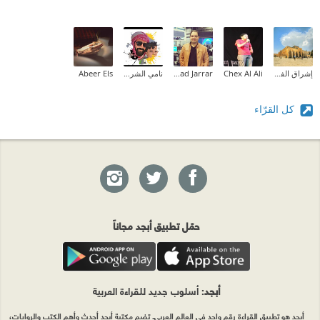
إشراق الفطافطة (Ishraq Abdelrahman)
Chex Al Ali
Ahmad Jarrar
نامي الشريف ✨
Abeer Els
كل القرّاء
حمّل تطبيق أبجد مجاناً
أبجد
: أسلوب جديد للقراءة العربية
أبجد هو تطبيق القراءة رقم واحد في العالم العربي. تضم مكتبة أبجد أحدث وأهم الكتب والروايات،