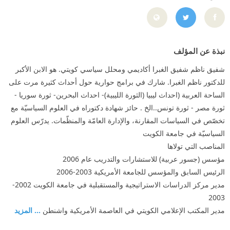
https://twitter.com/ShafeeqGhabra
نبذة عن المؤلف
شفيق ناظم شفيق الغبرا أكاديمي ومحلل سياسي كويتي. هو الابن الأكبر
للدكتور ناظم الغبرا. شارك في برامج حوارية حول أحداث كثيرة مرت على
الساحة العربية (احداث ليبيا (الثورة الليبية)- احداث البحرين- ثورة سوريا -
ثورة مصر - ثورة تونس..الخ . حائز شهادة دكتوراه في العلوم السياسيّة مع
تخصّص في السياسات المقارنة، والإدارة العامّة والمنظّمات. يدرّس العلوم
السياسيّة في جامعة الكويت
المناصب التي تولاها
مؤسس (جسور عربية) للاستشارات والتدريب عام 2006
الرئيس السابق والمؤسس للجامعة الأمريكية 2003-2006
مدير مركز الدراسات الاستراتيجية والمستقبلية في جامعة الكويت 2002-
2003
مدير المكتب الإعلامي الكويتي في العاصمة الأمريكية واشنطن
... المزيد