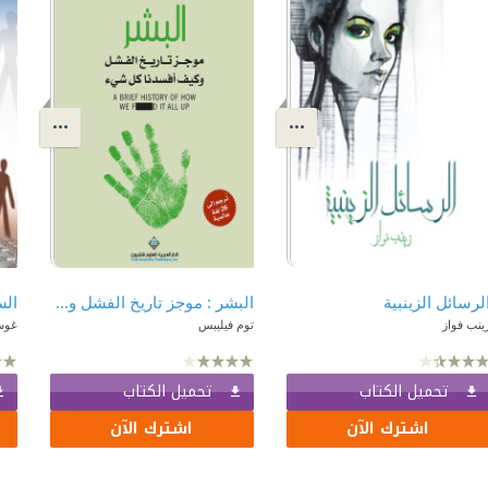
لرسائل الزينبية
البشر : موجز تاريخ الفشل وكيف أفسدنا كل شيء
الس
ينب فواز
توم فيليبس
غوس
تحميل الكتاب
تحميل الكتاب
اشترك الآن
اشترك الآن