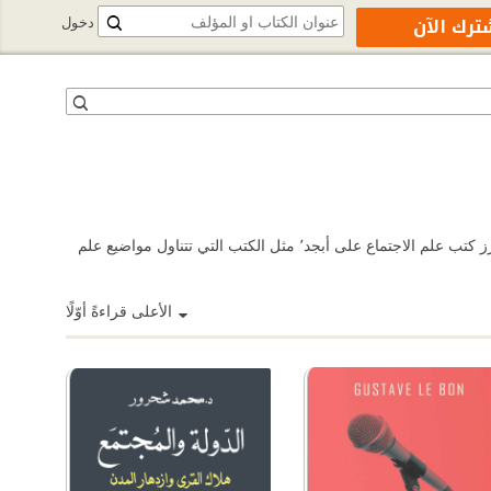
ترك الآن
دخول
يهتم علم الاجتماع بدراسة السلوك الإنساني وسلوك المجتمعات وأنماط العلاقات الاجتماعية والتفاعل الاجتماعي وثقافة الحياة اليومية. تصفّح واقرأ أبرز كتب علم الاجتماع على أبجد٬ مثل الكتب التي تتناول مواضيع علم
الأعلى قراءةً أوّلًا