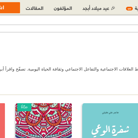
اش
ية
🎉 عيد ميلاد أبجد
المؤلفون
المقالات
جديد
مجّانًا