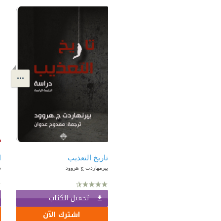
تاريخ التعذيب
ا
بيرمهاردت ج هروود
د
تحميل الكتاب
اشترك الآن