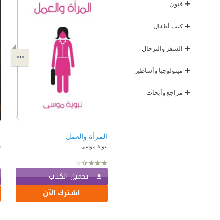
+
فنون
+
كتب أطفال
+
السفر والترحال
+
ميثولوجيا وأساطير
+
مراجع وأبحاث
المرأة والعمل
ا
نبوية موسى
س
تحميل الكتاب
اشترك الآن