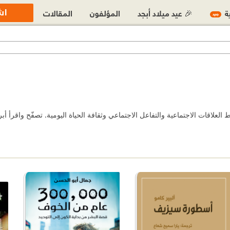
اش
ية
🎉 عيد ميلاد أبجد
المؤلفون
المقالات
جديد