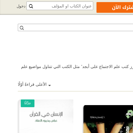
ترك الآن
دخول
يهتم علم الاجتماع بدراسة السلوك الإنساني وسلوك المجتمعات وأنماط العلاقات الاجتماعية والتفاعل الاجتماعي وثقافة الحياة اليومية. تصفّح واقرأ أبرز كتب علم الاجتماع على أبجد٬ مثل الكتب التي تتناول مواضيع علم
الأعلى قراءةً أوّلًا
مجّانًا