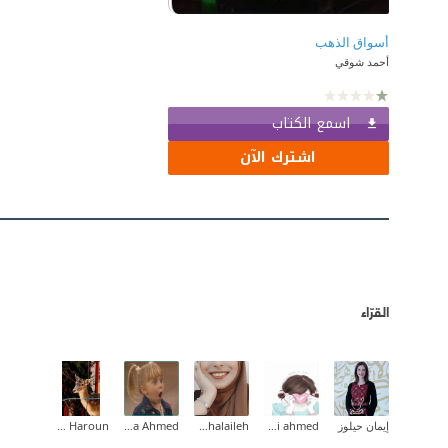
أسواق الذهب
أحمد شوقي
اسمع الكتاب
اشترك الآن
القرّاء
إيمان حيلوز
mai ahmed
Ghadeer Y. Khalaileh
Heba Ahmed
Amal Idris Haroun