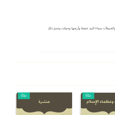
الحب
ملأت سماء البيد عشقا وأرضها وحملت وحدي ذلك
مجّانًا
مجّانًا