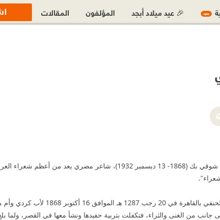
اش
ية
🎉 عيد ميلاد أبجد
المؤلفون
المقالات
جديد
أحمد شوقي علي أحمد شوقي بك (1868- 13 ديسمبر 1932)، شاعر
شعراء".
ولد احمد شوقي بحي الحنفي بالق
جانب من الغنى والثراء، فتكفلت بتربية حفيدها ونشأ معها في القصر، ولما بلغ 