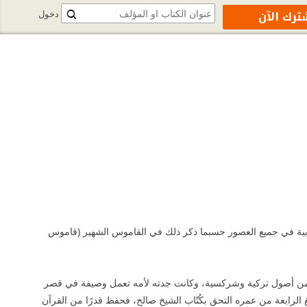
ترك الآن
دخول
 مصري يعد من أعظم شعراء العربية في جميع العصور حسبما ذكر ذلك في القاموس الشهير (قاموس
اهرة في 20 رجب 1287 هـ الموافق 16 أكتوبر 1868 لأب کردي وأم من أصول ترکية وشرکسية، وكانت جدته لأمه تعمل وصيفة في قصر
الرابعة من عمره التحق بكُتّاب الشيخ صالح، فحفظ قدرًا من القرآن