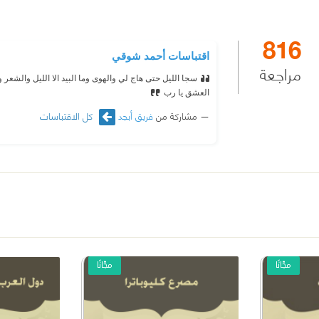
816
اقتباسات أحمد شوقي
مراجعة
سجا الليل حتى هاج لي والهوى وما البيد الا الليل والشعر و
العشق يا رب
مشاركة من
فريق أبجد
كل الاقتباسات
مجّانًا
مجّانًا