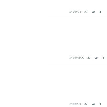
.
3‏/1‏/2021
Link
Twitter
Facebook
.
25‏/10‏/2020
Link
Twitter
Facebook
.
3‏/1‏/2020