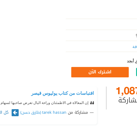
فة
 أبجد
اشترك الآن
1,08
اقتباسات من كتاب يوليوس قيصر
شاركة
إن المغالاة في الاطمئنان وراحة البال تعرض صاحبها لسهام 
مشاركة من
كل الا
tarek hassan (طارق حسن)