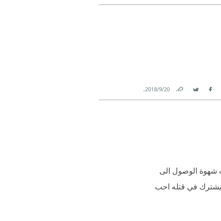
Link
Twitter
Facebook
.
20‏/9‏/2018
Link
Twitter
Facebook
ث شهوة الوصول الى
ويشترك في قتله احب