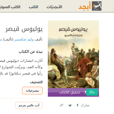
الأبجديّات
الكتب
الكتب الصوت
يوليوس قيصر
تأليف
وليم شكسبير
(تأليف)
مح
نبذة عن الكتاب
أثارت انتصارات «يوليوس قيصر
وكأنه العيد، وتزيَّنت الشوار
رأوا في قيصر ديكتاتورًا قد ب
التصنيف
مسرحيات
تحميل الكتاب
اشترك الآ
مجّانًا
شارك
أدب عالمي مترجم
Link
Twitter
Facebook