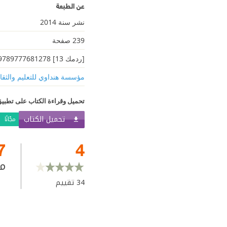
عن الطبعة
نشر سنة 2014
239 صفحة
[ردمك 13] 9789777681278
مؤسسة هنداوي للتعليم والثقا
تحميل وقراءة الكتاب على تطبيق
تحميل الكتاب
مجّانًا
7
4
م
34
تقييم