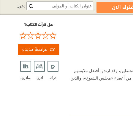
ترك الآن
دخول
هل قرأت الكتاب؟
مراجعة جديدة
حتفلين، وقد ارتدوا أفضل ملابسهم
ّاده من أعضاء «مجلس الشيوخ»، والذين
قرأته
أقرؤه
سأقرؤه