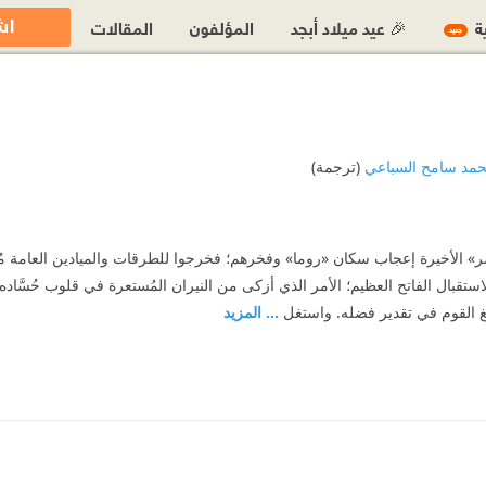
اش
ية
🎉 عيد ميلاد أبجد
المؤلفون
المقالات
جديد
مد سامح السباعي
(ترجمة)
» الأخيرة إعجاب سكان «روما» وفخرهم؛ فخرجوا للطرقات والميادين العامة مُ
ع لاستقبال الفاتح العظيم؛ الأمر الذي أزكى من النيران المُستعرة في قلوب حُسَ
الغ القوم في تقدير فضله. واستغل
... المزيد
ن