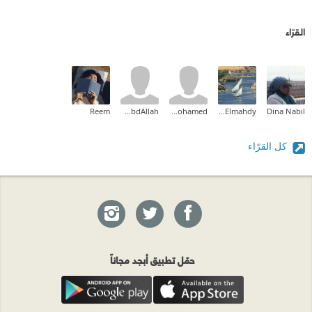
القرّاء
Reem
Ahmed AbdAllah
amr mohamed
Eman Elmahdy
Dina Nabil
كل القرّاء
حمّل تطبيق أبجد مجاناً