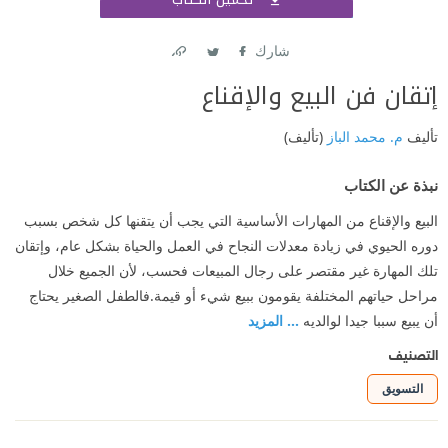
اشتر
شارك
Link
Twitter
Facebook
إتقان فن البيع والإقناع
تأليف
م. محمد الباز
(تأليف)
نبذة عن الكتاب
البيع والإقناع من المهارات الأساسية التي يجب أن يتقنها كل شخص بسبب
دوره الحيوي في زيادة معدلات النجاح في العمل والحياة بشكل عام، وإتقان
تلك المهارة غير مقتصر على رجال المبيعات فحسب، لأن الجميع خلال
مراحل حياتهم المختلفة يقومون ببيع شيء أو قيمة.فالطفل الصغير يحتاج
أن يبيع سببا جيدا لوالديه
... المزيد
التصنيف
التسويق