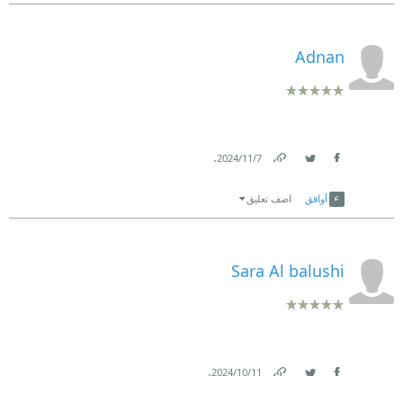
Adnan
.
7‏/11‏/2024
Link
Twitter
Facebook
أوافق
اضف تعليق
Sara Al balushi
.
11‏/10‏/2024
Link
Twitter
Facebook