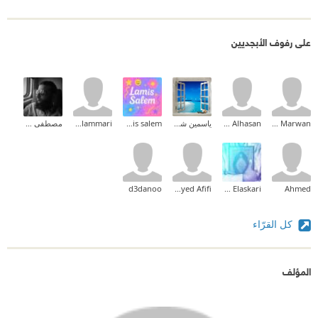
على رفوف الأبجديين
Bahaa Marwan
Shadi Alhasan
ياسمين شرف
lamis salem
rayan alammari
مصطفى عمر
d3danoo
Haytham Sayed Afifi
Ahmed Elaskari
Ahmed
كل القرّاء
المؤلف