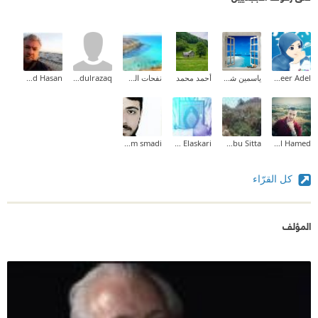
Abeer Adel
ياسمين شرف
أحمد محمد
نفحات الصياد
Abdulrazaq
Ahmad Hasan
kazem smadi
Ahmed Elaskari
Mazigh Abu Sitta
Nabel Hamed
كل القرّاء
المؤلف