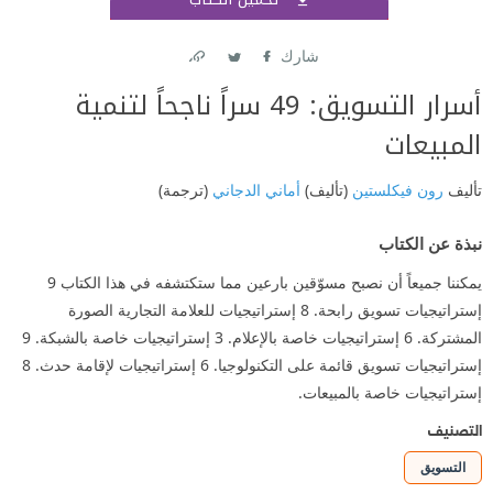
اشتر
شارك
Link
Twitter
Facebook
‫أسرار التسويق: 49 سراً ناجحاً لتنمية
المبيعات‬
تأليف
رون فيكلستين
(تأليف)
أماني الدجاني
(ترجمة)
نبذة عن الكتاب
يمكننا جميعاً أن نصبح مسوّقين بارعين مما ستكتشفه في هذا الكتاب 9
إستراتيجيات تسويق رابحة. 8 إستراتيجيات للعلامة التجارية الصورة
المشتركة. 6 إستراتيجيات خاصة بالإعلام. 3 إستراتيجيات خاصة بالشبكة. 9
إستراتيجيات تسويق قائمة على التكنولوجيا. 6 إستراتيجيات لإقامة حدث. 8
إستراتيجيات خاصة بالمبيعات.
التصنيف
التسويق