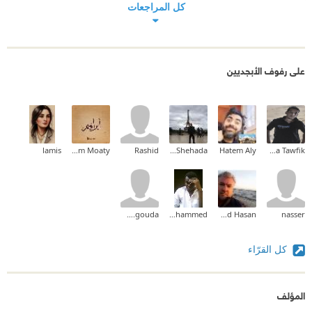
كل المراجعات
على رفوف الأبجديين
lamis
Ibrahim Moaty
Rashid
Ashraf Shehada
Hatem Aly
Taha Tawfik
Houssam.gouda
Jbril Mohammed
Ahmad Hasan
nasser
كل القرّاء
المؤلف