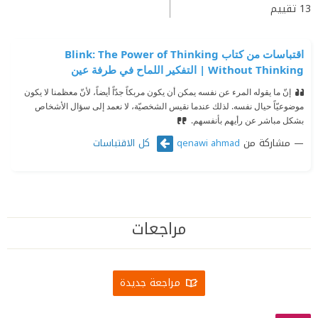
13
تقييم
اقتباسات من كتاب Blink: The Power of Thinking
Without Thinking | التفكير اللماح في طرفة عين
إنّ ما يقوله المرء عن نفسه يمكن أن يكون مربكاً جدّاً أيضاً، لأنّ معظمنا لا يكون
موضوعيّاً حيال نفسه. لذلك عندما نقيس الشخصيّة، لا نعمد إلى سؤال الأشخاص
بشكل مباشر عن رأيهم بأنفسهم.
مشاركة من
كل الاقتباسات
qenawi ahmad
مراجعات
مراجعة جديدة