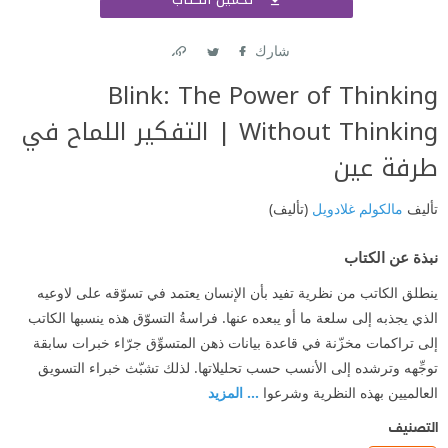
اشتر
شارك
Link
Twitter
Facebook
Blink: The Power of Thinking
Without Thinking | التفكير اللماح في
طرفة عين
تأليف
مالكولم غلادويل
(تأليف)
نبذة عن الكتاب
ينطلق الكاتب من نظرية تفيد بأن الإنسان يعتمد في تسوّقه على لاوعيه
الذي يجذبه إلى سلعة ما أو يبعده عنها. فراسةُ التسوّق هذه ينسبها الكاتب
إلى تراكمات مخزّنة في قاعدة بيانات ذهن المتسوِّق جرّاء خبرات سابقة
توجِّهه وترشده إلى الأنسب حسب تحليلاتها. لذلك تشبّث خبراء التسويق
العالميين بهذه النظرية وشرعوا
... المزيد
التصنيف