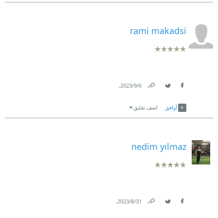
rami makadsi
.
6‏/9‏/2023
Link
Twitter
Facebook
أوافق
اضف تعليق
nedim yılmaz
.
31‏/8‏/2023
Link
Twitter
Facebook