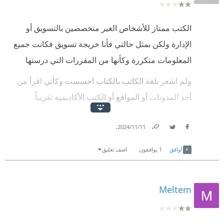
الكتب ممتاز للأشخاص الغير متخصصين بالتسويق أو
الإدارة ولكن بمثل حالتي فأنا خريجة تسويق فكانت جميع
المعلومات متكررة وكأنها من المقررات التي درستها
ولم اشعر بلغة الكاتب بالكتاب احسست وكأني اقرأ من
أحد المدونات أو المواقع أو الكتب الأكاديمية تقريباً
الكتاب بالنسبةلي كان كمراجعة لمعلومات ولكن كما قلت
.
11‏/11‏/2024
الأشخاص الغير مطلعين قد يفيدكم الكتاب جداً
Link
Twitter
Facebook
أوافق
1
يوافقون
اضف تعليق
Meltem