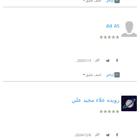
أوافق
اضف تعليق
aa as
.
3‏/1‏/2025
Link
Twitter
Facebook
أوافق
اضف تعليق
رويده علاء مجيد علي
.
8‏/12‏/2024