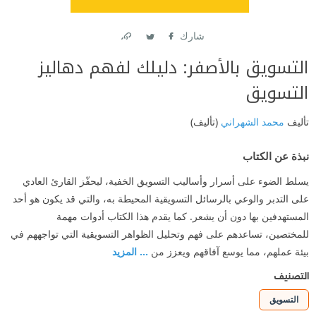
شارك
Link
Twitter
Facebook
التسويق بالأصفر: دليلك لفهم دهاليز
التسويق
تأليف
محمد الشهراني
(تأليف)
نبذة عن الكتاب
يسلط الضوء على أسرار وأساليب التسويق الخفية، ليحفّز القارئ العادي
على التدبر والوعي بالرسائل التسويقية المحيطة به، والتي قد يكون هو أحد
المستهدفين بها دون أن يشعر. كما يقدم هذا الكتاب أدوات مهمة
للمختصين، تساعدهم على فهم وتحليل الظواهر التسويقية التي تواجههم في
بيئة عملهم، مما يوسع آفاقهم ويعزز من
... المزيد
التصنيف
التسويق