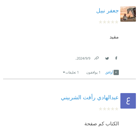
جعفر نبيل
مفيد
.
9‏/9‏/2024
Link
Twitter
Facebook
أوافق
1
يوافقون
1 تعليقات
عبدالهادي رأفت الشربيني
الكتاب كم صفحة