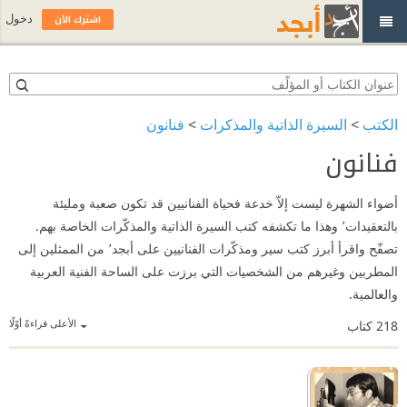
اشترك الآن
دخول
الكتب
>
السيرة الذاتية والمذكرات
>
فنانون
فنانون
أضواء الشهرة ليست إلاّ خدعة فحياة الفنانيين قد تكون صعبة ومليئة
بالتعقيدات٬ وهذا ما تكشفه كتب السيرة الذاتية والمذكّرات الخاصة بهم.
تصفّح واقرأ أبرز كتب سير ومذكّرات الفنانيين على أبجد٬ من الممثلين إلى
المطربين وغيرهم من الشخصيات التي برزت على الساحة الفنية العربية
والعالمية.
الأعلى قراءةً أوّلًا
218
كتاب