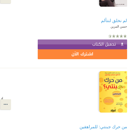
لم نخلق لنتألم
حسن المزين
تحميل الكتاب
اشترك الآن
من حرك جبنتي: للمراهقين