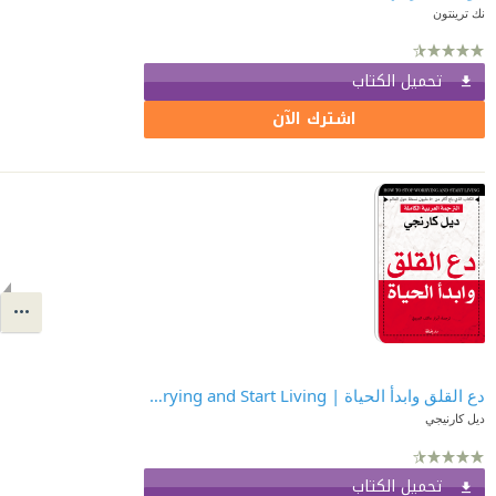
نك ترينتون
تحميل الكتاب
اشترك الآن
دع القلق وابدأ الحياة | How to Stop Worrying and Start Living
ديل كارنيجي
تحميل الكتاب