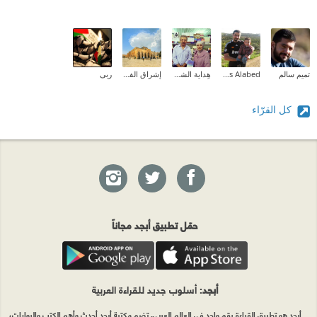
تميم سالم
Anas Alabed
هِداية الشحروري
إشراق الفطافطة (Ishraq Abdelrahman)
ربى
كل القرّاء
حمّل تطبيق أبجد مجاناً
أبجد
: أسلوب جديد للقراءة العربية
أبجد هو تطبيق القراءة رقم واحد في العالم العربي. تضم مكتبة أبجد أحدث وأهم الكتب والروايات،