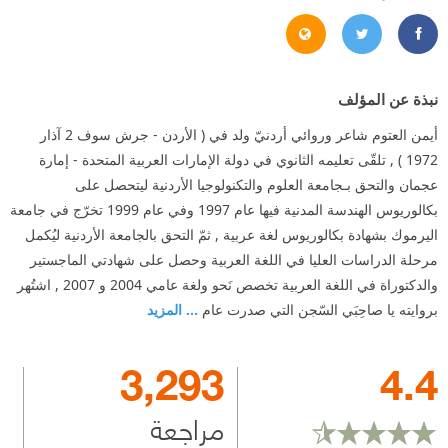
https://twitter.com/AymanOtoom
https://aymanotoom.net/
https://www.facebook.com/ayman.otoom
نبذة عن المؤلف
أيمن العتوم شاعر وروائي أردنيّ ولد في ( الأردن - جرش سوف 2 آذار
1972 ) , تلقّى تعليمه الثانوي في دولة الإمارات العربية المتحدة - إمارة
عجمان والتحق بـجامعة العلوم والتكنولوجيا الأردنية ليتحصل على
بكالوريوس الهندسة المدنية فيها عام 1997 وفي عام 1999 تخرّج في جامعة
اليرموك بشهادة بكالوريوس لغة عربية , ثمّ التحق بالجامعة الأردنية ليُكمل
مرحلة الدراسات العليا في اللغة العربية وحصل على شهادتي الماجستير
والدكتوراة في اللغة العربية تخصص نَحو ولغة عامي 2004 و 2007 , اشتُهر
بروايته يا صاحِبَي السّجن التي صدرت عام
... المزيد
3,293
4.4
مراجعة