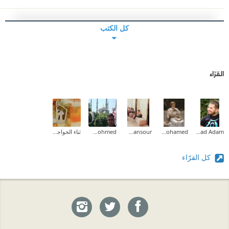
كل الكتب
القرّاء
Ahmad Adam
Aliaa Mohamed
zahra mansour
Muath Mohmed
ثناء الخواجا (kofiia)
كل القرّاء