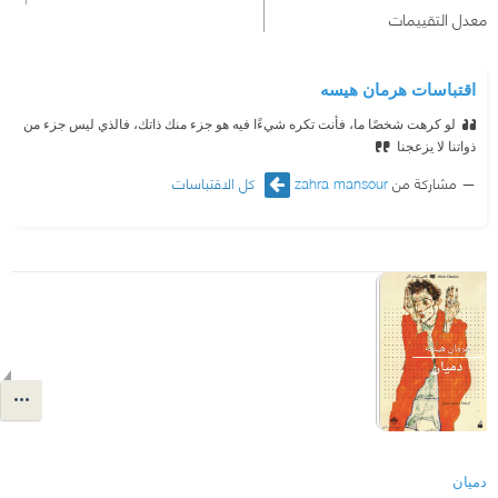
معدل التقييمات
اقتباسات هرمان هيسه
لو كرهت شخصًا ما، فأنت تكره شيءًا فيه هو جزء منك ذاتك، فالذي ليس جزء من
ذواتنا لا يزعجنا
مشاركة من
zahra mansour
كل الاقتباسات
دميان