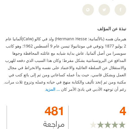
نبذة عن المؤلف
هيرمان هسه (بالألمانية: Hermann Hesse) ولد في كالو (Calw)ألمانيا عام
2 يوليو 1877 وتوفي في مونتانيولا تيسن عام 9 أغسطس 1962؛ وهو كاتب
سويسرا من أصل ألمانيا، عاش بداية شبابه مع عائلته المحافظة وجوها
المدافع عن البروتستانتية بشكل مفرط؛ وكان هذا السبب الذي دفعه للهرب
والاستقلال عن السلطة العائلية والاعتماد على نفسه والانخراط في مجال
العمل وبشكل قاسي، حيث بدأ عمله كساعاتي ومن ثم إلى بائع كتب في
مكتبة ومن ثم إتخذ تأليف والكتابة منهج في حياته وعمله وتزوج ثلاث مرات.
رغم أن توجهه الأدبي في بادئ الأمر كان
... المزيد
481
4
مراجعة