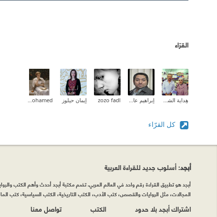
القرّاء
هِداية الشحروري
إبراهيم عادل
zozo fadl
إيمان حيلوز
Aliaa Mohamed
كل القرّاء
أبجد
: أسلوب جديد للقراءة العربية
أبجد هو تطبيق القراءة رقم واحد في العالم العربي. تضم مكتبة أبجد أحدث وأهم الكتب والروايات
المجالات، مثل الروايات والقصص، كتب الأدب، الكتب التاريخية، الكتب السياسية، كتب المال 
اشتراك أبجد بلا حدود
الكتب
تواصل معنا