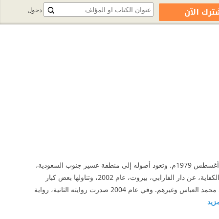
ترك الآن
دخول
محمد حسن علوان، روائي وكاتب صحفي سعودي. ولد في الرياض، المملكة العربية السعودية، في 27 أغسطس 1979م. وتعود أصوله إلى منطقة عسير جنوب السعودية،
ومن محافظة رجال ألمع. افتتح موقعه الإلكتروني الأدبي في العام 1999. صدرت روايته الأولى، سقف الكفاية، عن دار الفارابي، بيروت، عام 2002، وتناولها بعض كبار
الأدباء والنقاد السعوديين بالنقد مثل: د.غازي القصيبي، ود.عبد الله الغذامي، ود.معجب الزهراني، والناقد محمد العباس وغيرهم. وفي عام 2004 صدرت روايته الثانية، رواية
مزيد