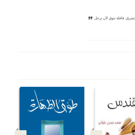
شرق. قافلة تتوق لأن ترحل