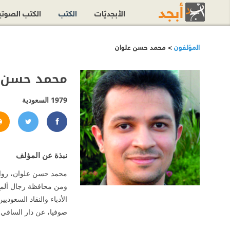
الأبجديّات
الكتب
الكتب الصوت
المؤلفون
> محمد حسن علوان
محمد حسن 
1979
السعودية
mmed.h.alwan
alwan
نبذة عن المؤلف
صوفيا، عن دار الساقي، بيرو